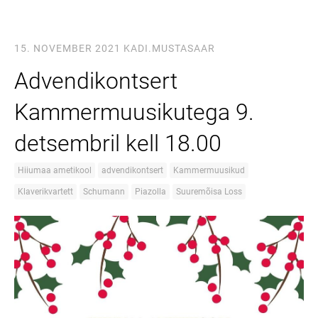
15. NOVEMBER 2021
KADI.MUSTASAAR
Advendikontsert
Kammermuusikutega 9.
detsembril kell 18.00
Hiiumaa ametikool
advendikontsert
Kammermuusikud
Klaverikvartett
Schumann
Piazolla
Suuremõisa Loss