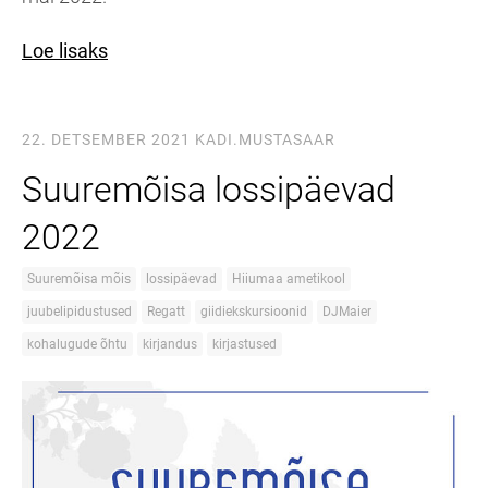
Loe lisaks
22. DETSEMBER 2021
KADI.MUSTASAAR
Suuremõisa lossipäevad
2022
Suuremõisa mõis
lossipäevad
Hiiumaa ametikool
juubelipidustused
Regatt
giidiekskursioonid
DJMaier
kohalugude õhtu
kirjandus
kirjastused