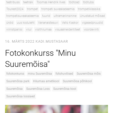
teatribuss
teetraik
Toomas Hendrik Ilves
töötoad
töötuba
Tourest2024
trompet
trompeti suveakadeemia
trompetiklassika
trompetisuveakadeemia
tuurid
ultramariinsinine
Unustatud mõisad
ürdid
uus koduleht
Vananaistesuvi
Vello Kaskor
vigasedpruudid
viinistpariisi
viiul
visithiiumaa
visuaalneidentiteet
voordevinti
16. MÄRTS 2022
KADI.MUSTASAAR
Fotokonkurss "Minu
Suuremõisa"
fotokonkurss
minu Suuremõisa
fotohuvilised
Suuremõisa mõis
Suuremõisa park
Hiiumaa ametikool
Suuremõisa põhikool
Suuremõisa
Suuremõisa Loss
Suuremõisa kool
Suuremõisa lossiaed