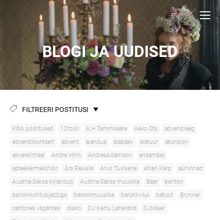
BLOGI JA UUDISED
FILTREERI POSTITUSI
Kõik postitused
12tooli
A H Tammsaare
Aavo Ots
advendiaeg
advendikontsert
advent
aiandus
aiapäev
aiatuur
akordion
akvarellmaal
Andre Hinn
AndresAdamson
ansambel
apteekermelchior
Ars Revalia
Arvo Tuvikene
Atlan Karp
auhinnad
Austria-Saksa kirjandus
Austria-Saksa muusika
Baar
bariton
barokkkohtubjazziga
barokkmuusika
barokkviiul
batuut
Brynnel
cantores vagantes
disko
DJ Kertu Laherand
DJMaier