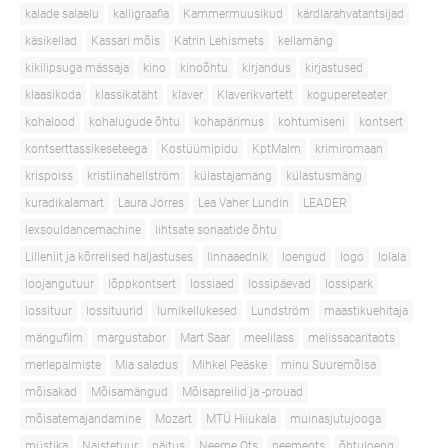
kalade salaelu
kalligraafia
Kammermuusikud
kärdlarahvatantsijad
käsikellad
Kassari mõis
Katrin Lehismets
kellamäng
kikilipsuga mässaja
kino
kinoõhtu
kirjandus
kirjastused
klaasikoda
klassikatäht
klaver
Klaverikvartett
kogupereteater
kohalood
kohalugude õhtu
kohapärimus
kohtumiseni
kontsert
kontserttassikeseteega
Kostüümipidu
KptMalm
krimiromaan
krispoiss
kristiinahellström
külastajamäng
külastusmäng
kuradikalamart
Laura Jörres
Lea Vaher Lundin
LEADER
lexsouldancemachine
lihtsate sonaatide õhtu
Lilleniit ja kõrrelised haljastuses
linnaaednik
loengud
logo
lolala
loojangutuur
lõppkontsert
lossiaed
lossipäevad
lossipark
lossituur
lossituurid
lumikellukesed
Lundström
maastikuehitaja
mängufilm
margustabor
Mart Saar
meelilass
melissacaritaots
merlepalmiste
Mia saladus
Mihkel Peäske
minu Suuremõisa
mõisakad
Mõisamängud
Mõisapreilid ja -prouad
mõisatemajandamine
Mozart
MTÜ Hiiukala
muinasjutujooga
müstika
Naistetuur
näitus
Neeme Ots
neemeots
õhtuloeng