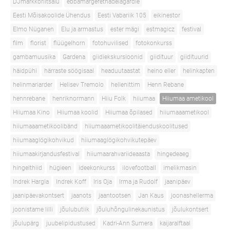
DJmarkkoriitsalu
ebbamargerethadelagardie
Eesti Mõisakoolide Ühendus
Eesti Vabariik 105
eikinestor
Elmo Nüganen
Elu ja armastus
ester mägi
estmagicz
festival
film
florist
flüügelhorn
fotohuvilised
fotokonkurss
gambamuusika
Gardena
giidiekskursioonid
giidituur
giidituurid
häidpühi
härraste söögisaal
headuutaastat
heino eller
helinkapten
helinmariarder
Helisev Tremolo
hellenittim
Henn Rebane
hennrebane
henriknormann
Hiiu Folk
hiiumaa
Hiiumaa ametikool
Hiiumaa Kino
Hiiumaa koolid
Hiiumaa õpilased
hiiumaaametikool
hiiumaaametikoolibänd
hiiumaaametikoolitäienduskoolitused
hiiumaaglögikohvikud
hiiumaaglögikohvikutepäev
hiiumaakirjandusfestival
hiiumaarahvariideaasta
hingedeaeg
hingelthiid
hügieen
ideekonkurss
ilovefootball
imelikmasin
Indrek Hargla
Indrek Koff
Iris Oja
Irma ja Rudolf
jaanipäev
jaanipäevakontsert
jaanots
jaantootsen
Jan Kaus
joonashellerma
joonistame lilli
jõulubutiik
jõuluhõngulinekaunistus
jõulukontsert
jõulupärg
juubelipidustused
Kadri-Ann Sumera
kaijaralftaal