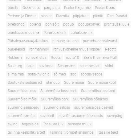
ööretk
Oskar Luts
pargipidu
Peeter Kaljumäe
Peeter Klaas
Pettson ja Findus
pianist
Piazolla
piipjatuut
piknik
Piret Randal
piretrandal
pojeng
ponisõit
popup
popupkohvik
prantsuse luule
prantsuse muusika
Pühalepa kirik
pühalepakirik
PühalepaVabaAjaKeskus
punanejakuldne
punschundbratwurst
purjereisid
rahmaninov
rahvusvaheline muusikapäev
Regatt
Reklaam
rohevahetus
Rootsi
ruutu10
Saale Kivimaker-Rull
Salzburg
saun
savikoda
Schumann
seemnekaart
sidni
siimaimla
sofiakhvichia
sõlmed
soo
söödavseade
Sootuksteisedsaared
standup
Suuremõisa
Suuremõisa kool
Suuremõisa Loss
Suuremõisa lossi park
Suuremõisa lossiaed
Suuremõisa mõis
Suuremõisa park
Suuremõisa põhikool
suuremõisaaiapäev
suuremõisaloss
suuremõisalossipäevad
suuremõisamõis
suvekleit
suveõhtusuuremõisalossis
suvepärg
swing
tagasiside
Tähe-Lee Liiv
taimede müük
tallinna keelpillikvartett
Tallinna Trompetiansambel
tassike teed