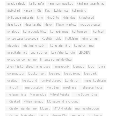
kalade salaelu
kalligraafia
Kammermuusikud
kärdlarahvatantsijad
käsikellad
Kassari mõis
Katrin Lehismets
kellamäng
kikilipsuga mässaja
kino
kinoõhtu
kirjandus
kirjastused
klaasikoda
klassikatäht
klaver
Klaverikvartett
kogupereteater
kohalood
kohalugude õhtu
kohapärimus
kohtumiseni
kontsert
kontserttassikeseteega
Kostüümipidu
KptMalm
krimiromaan
krispoiss
kristiinahellström
külastajamäng
külastusmäng
kuradikalamart
Laura Jörres
Lea Vaher Lundin
LEADER
lexsouldancemachine
lihtsate sonaatide õhtu
Lilleniit ja kõrrelised haljastuses
linnaaednik
loengud
logo
lolala
loojangutuur
lõppkontsert
lossiaed
lossipäevad
lossipark
lossituur
lossituurid
lumikellukesed
Lundström
maastikuehitaja
mängufilm
margustabor
Mart Saar
meelilass
melissacaritaots
merlepalmiste
Mia saladus
Mihkel Peäske
minu Suuremõisa
mõisakad
Mõisamängud
Mõisapreilid ja -prouad
mõisatemajandamine
Mozart
MTÜ Hiiukala
muinasjutujooga
müstika
Naistetuur
näitus
Neeme Ots
neemeots
õhtuloeng