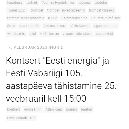
teatribuss
teetraik
Toomas Hendrik Ilves
töötoad
töötuba
Tourest2024
trompet
trompeti suveakadeemia
trompetiklassika
trompetisuveakadeemia
tuurid
ultramariinsinine
Unustatud mõisad
ürdid
uus koduleht
Vananaistesuvi
Vello Kaskor
vigasedpruudid
viinistpariisi
viiul
visithiiumaa
visuaalneidentiteet
voordevinti
17. VEEBRUAR 2023
INGRID
Kontsert "Eesti energia" ja
Eesti Vabariigi 105.
aastapäeva tähistamine 25.
veebruaril kell 15:00
kontsert
Andre Hinn
Atlan Karp
pianist
bariton
Eesti Vabariik 105