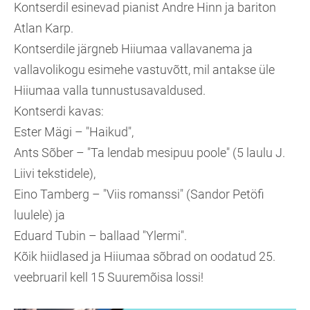
Kontserdil esinevad pianist Andre Hinn ja bariton
Atlan Karp.
Kontserdile järgneb Hiiumaa vallavanema ja
vallavolikogu esimehe vastuvõtt, mil antakse üle
Hiiumaa valla tunnustusavaldused.
Kontserdi kavas:
Ester Mägi – "Haikud",
Ants Sõber – "Ta lendab mesipuu poole" (5 laulu J.
Liivi tekstidele),
Eino Tamberg – "Viis romanssi" (Sandor Petöfi
luulele) ja
Eduard Tubin – ballaad "Ylermi".
Kõik hiidlased ja Hiiumaa sõbrad on oodatud 25.
veebruaril kell 15 Suuremõisa lossi!