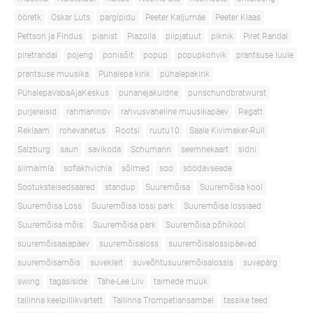
ööretk
Oskar Luts
pargipidu
Peeter Kaljumäe
Peeter Klaas
Pettson ja Findus
pianist
Piazolla
piipjatuut
piknik
Piret Randal
piretrandal
pojeng
ponisõit
popup
popupkohvik
prantsuse luule
prantsuse muusika
Pühalepa kirik
pühalepakirik
PühalepaVabaAjaKeskus
punanejakuldne
punschundbratwurst
purjereisid
rahmaninov
rahvusvaheline muusikapäev
Regatt
Reklaam
rohevahetus
Rootsi
ruutu10
Saale Kivimaker-Rull
Salzburg
saun
savikoda
Schumann
seemnekaart
sidni
siimaimla
sofiakhvichia
sõlmed
soo
söödavseade
Sootuksteisedsaared
standup
Suuremõisa
Suuremõisa kool
Suuremõisa Loss
Suuremõisa lossi park
Suuremõisa lossiaed
Suuremõisa mõis
Suuremõisa park
Suuremõisa põhikool
suuremõisaaiapäev
suuremõisaloss
suuremõisalossipäevad
suuremõisamõis
suvekleit
suveõhtusuuremõisalossis
suvepärg
swing
tagasiside
Tähe-Lee Liiv
taimede müük
tallinna keelpillikvartett
Tallinna Trompetiansambel
tassike teed