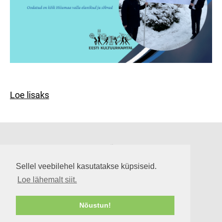
Loe lisaks
Suuremõisa loss
Lossi tee 3, Suuremõisa küla 92302, Hiiumaa
Sellel veebilehel kasutatakse küpsiseid.
info@suuremoisaloss.ee
Loe lähemalt siit.
LOSSI LAHTIOLEKUAJAD
RUUMIDE KASUTAMINE
Nõustun!