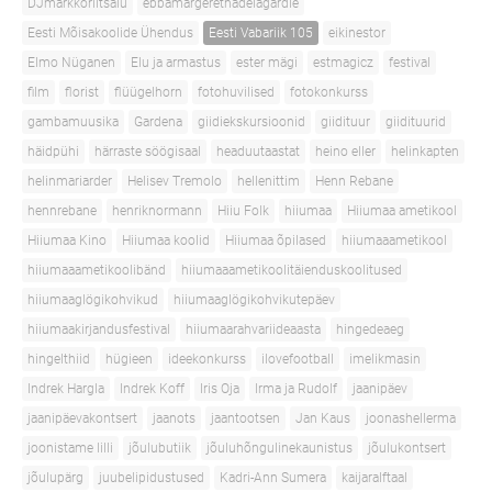
DJmarkkoriitsalu
ebbamargerethadelagardie
Eesti Mõisakoolide Ühendus
Eesti Vabariik 105
eikinestor
Elmo Nüganen
Elu ja armastus
ester mägi
estmagicz
festival
film
florist
flüügelhorn
fotohuvilised
fotokonkurss
gambamuusika
Gardena
giidiekskursioonid
giidituur
giidituurid
häidpühi
härraste söögisaal
headuutaastat
heino eller
helinkapten
helinmariarder
Helisev Tremolo
hellenittim
Henn Rebane
hennrebane
henriknormann
Hiiu Folk
hiiumaa
Hiiumaa ametikool
Hiiumaa Kino
Hiiumaa koolid
Hiiumaa õpilased
hiiumaaametikool
hiiumaaametikoolibänd
hiiumaaametikoolitäienduskoolitused
hiiumaaglögikohvikud
hiiumaaglögikohvikutepäev
hiiumaakirjandusfestival
hiiumaarahvariideaasta
hingedeaeg
hingelthiid
hügieen
ideekonkurss
ilovefootball
imelikmasin
Indrek Hargla
Indrek Koff
Iris Oja
Irma ja Rudolf
jaanipäev
jaanipäevakontsert
jaanots
jaantootsen
Jan Kaus
joonashellerma
joonistame lilli
jõulubutiik
jõuluhõngulinekaunistus
jõulukontsert
jõulupärg
juubelipidustused
Kadri-Ann Sumera
kaijaralftaal