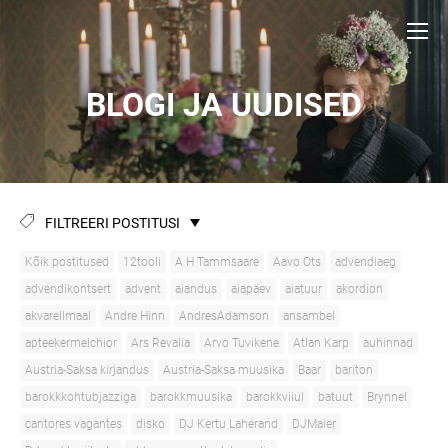
BLOGI JA UUDISED
FILTREERI POSTITUSI
Kõik postitused
12tooli
A H Tammsaare
Aavo Ots
advendiaeg
advendikontsert
advent
aiandus
aiapäev
aiatuur
akordion
akvarellmaal
Andre Hinn
AndresAdamson
ansambel
apteekermelchior
Ars Revalia
Arvo Tuvikene
Atlan Karp
auhinnad
Austria-Saksa kirjandus
Austria-Saksa muusika
Baar
bariton
barokkkohtubjazziga
barokkmuusika
barokkviiul
batuut
Brynnel
cantores vagantes
disko
DJ Kertu Laherand
DJMaier