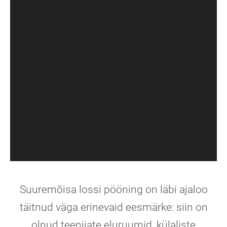
Suuremõisa lossi pööning on läbi ajaloo
täitnud väga erinevaid eesmärke: siin on
olnud teenijate eluruumid, külaliste