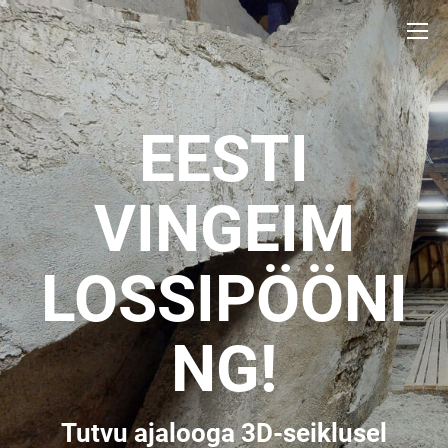
EESTI
VINGEIM
LOSSIPÖÖNI
NG!
Tutvu ajalooga 3D-seiklusel