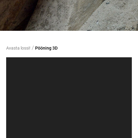
/
Avasta lossi!
Pööning 3D