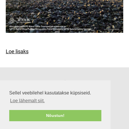
Loe lisaks
Suuremõisa loss
Lossi tee 3, Suuremõisa küla 92302, Hiiumaa
Sellel veebilehel kasutatakse küpsiseid.
info@suuremoisaloss.ee
Loe lähemalt siit.
LOSSI LAHTIOLEKUAJAD
RUUMIDE KASUTAMINE
Nõustun!