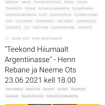
teatribuss
teetraik
Toomas Hendrik Ilves
töötoad
töötuba
Tourest2024
trompet
trompeti suveakadeemia
trompetiklassika
trompetisuveakadeemia
tuurid
ultramariinsinine
Unustatud mõisad
ürdid
uus koduleht
Vananaistesuvi
Vello Kaskor
vigasedpruudid
viinistpariisi
viiul
visithiiumaa
visuaalneidentiteet
voordevinti
17. JUUNI 2021
KADI.MUSTASAAR
"Teekond Hiiumaalt
Argentiinasse" - Henn
Rebane ja Neeme Ots
23.06.2021 kell 18.00
Henn Rebane
Neeme Ots
akordion
trompet
flüügelhorn
jaanipäev
Suuremõisa Loss
trompeti suveakadeemia