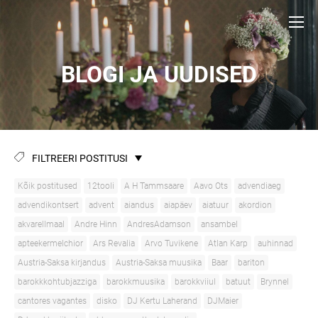
BLOGI JA UUDISED
FILTREERI POSTITUSI
Kõik postitused
12tooli
A H Tammsaare
Aavo Ots
advendiaeg
advendikontsert
advent
aiandus
aiapäev
aiatuur
akordion
akvarellmaal
Andre Hinn
AndresAdamson
ansambel
apteekermelchior
Ars Revalia
Arvo Tuvikene
Atlan Karp
auhinnad
Austria-Saksa kirjandus
Austria-Saksa muusika
Baar
bariton
barokkkohtubjazziga
barokkmuusika
barokkviiul
batuut
Brynnel
cantores vagantes
disko
DJ Kertu Laherand
DJMaier