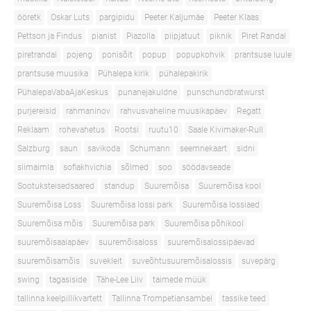
ööretk
Oskar Luts
pargipidu
Peeter Kaljumäe
Peeter Klaas
Pettson ja Findus
pianist
Piazolla
piipjatuut
piknik
Piret Randal
piretrandal
pojeng
ponisõit
popup
popupkohvik
prantsuse luule
prantsuse muusika
Pühalepa kirik
pühalepakirik
PühalepaVabaAjaKeskus
punanejakuldne
punschundbratwurst
purjereisid
rahmaninov
rahvusvaheline muusikapäev
Regatt
Reklaam
rohevahetus
Rootsi
ruutu10
Saale Kivimaker-Rull
Salzburg
saun
savikoda
Schumann
seemnekaart
sidni
siimaimla
sofiakhvichia
sõlmed
soo
söödavseade
Sootuksteisedsaared
standup
Suuremõisa
Suuremõisa kool
Suuremõisa Loss
Suuremõisa lossi park
Suuremõisa lossiaed
Suuremõisa mõis
Suuremõisa park
Suuremõisa põhikool
suuremõisaaiapäev
suuremõisaloss
suuremõisalossipäevad
suuremõisamõis
suvekleit
suveõhtusuuremõisalossis
suvepärg
swing
tagasiside
Tähe-Lee Liiv
taimede müük
tallinna keelpillikvartett
Tallinna Trompetiansambel
tassike teed