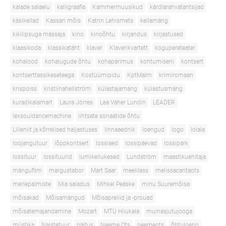
kalade salaelu
kalligraafia
Kammermuusikud
kärdlarahvatantsijad
käsikellad
Kassari mõis
Katrin Lehismets
kellamäng
kikilipsuga mässaja
kino
kinoõhtu
kirjandus
kirjastused
klaasikoda
klassikatäht
klaver
Klaverikvartett
kogupereteater
kohalood
kohalugude õhtu
kohapärimus
kohtumiseni
kontsert
kontserttassikeseteega
Kostüümipidu
KptMalm
krimiromaan
krispoiss
kristiinahellström
külastajamäng
külastusmäng
kuradikalamart
Laura Jörres
Lea Vaher Lundin
LEADER
lexsouldancemachine
lihtsate sonaatide õhtu
Lilleniit ja kõrrelised haljastuses
linnaaednik
loengud
logo
lolala
loojangutuur
lõppkontsert
lossiaed
lossipäevad
lossipark
lossituur
lossituurid
lumikellukesed
Lundström
maastikuehitaja
mängufilm
margustabor
Mart Saar
meelilass
melissacaritaots
merlepalmiste
Mia saladus
Mihkel Peäske
minu Suuremõisa
mõisakad
Mõisamängud
Mõisapreilid ja -prouad
mõisatemajandamine
Mozart
MTÜ Hiiukala
muinasjutujooga
müstika
Naistetuur
näitus
Neeme Ots
neemeots
õhtuloeng