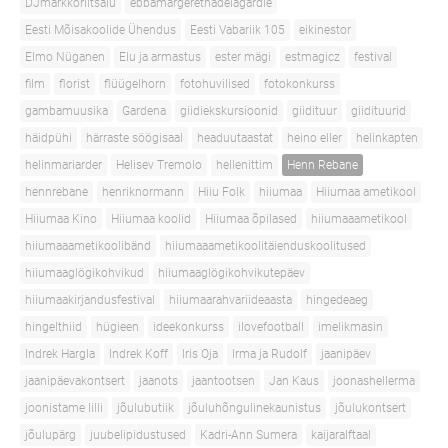
DJmarkkoriitsalu
ebbamargerethadelagardie
Eesti Mõisakoolide Ühendus
Eesti Vabariik 105
eikinestor
Elmo Nüganen
Elu ja armastus
ester mägi
estmagicz
festival
film
florist
flüügelhorn
fotohuvilised
fotokonkurss
gambamuusika
Gardena
giidiekskursioonid
giidituur
giidituurid
häidpühi
härraste söögisaal
headuutaastat
heino eller
helinkapten
helinmariarder
Helisev Tremolo
hellenittim
Henn Rebane
hennrebane
henriknormann
Hiiu Folk
hiiumaa
Hiiumaa ametikool
Hiiumaa Kino
Hiiumaa koolid
Hiiumaa õpilased
hiiumaaametikool
hiiumaaametikoolibänd
hiiumaaametikoolitäienduskoolitused
hiiumaaglögikohvikud
hiiumaaglögikohvikutepäev
hiiumaakirjandusfestival
hiiumaarahvariideaasta
hingedeaeg
hingelthiid
hügieen
ideekonkurss
ilovefootball
imelikmasin
Indrek Hargla
Indrek Koff
Iris Oja
Irma ja Rudolf
jaanipäev
jaanipäevakontsert
jaanots
jaantootsen
Jan Kaus
joonashellerma
joonistame lilli
jõulubutiik
jõuluhõngulinekaunistus
jõulukontsert
jõulupärg
juubelipidustused
Kadri-Ann Sumera
kaijaralftaal