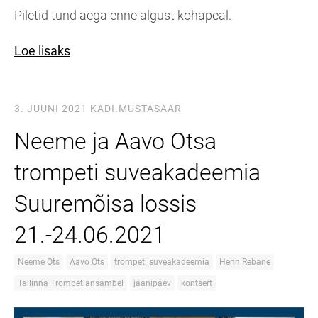
Piletid tund aega enne algust kohapeal.
Loe lisaks
3. JUUNI 2021
KADI.MUSTASAAR
Neeme ja Aavo Otsa
trompeti suveakadeemia
Suuremõisa lossis
21.-24.06.2021
Neeme Ots
Aavo Ots
trompeti suveakadeemia
Henn Rebane
Tallinna Trompetiansambel
jaanipäev
kontsert