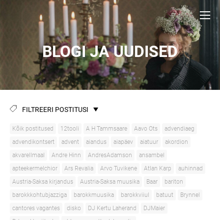
BLOGI JA UUDISED
FILTREERI POSTITUSI
Kõik postitused
12tooli
A H Tammsaare
Aavo Ots
advendiaeg
advendikontsert
advent
aiandus
aiapäev
aiatuur
akordion
akvarellmaal
Andre Hinn
AndresAdamson
ansambel
apteekermelchior
Ars Revalia
Arvo Tuvikene
Atlan Karp
auhinnad
Austria-Saksa kirjandus
Austria-Saksa muusika
Baar
bariton
barokkkohtubjazziga
barokkmuusika
barokkviiul
batuut
Brynnel
cantores vagantes
disko
DJ Kertu Laherand
DJMaier