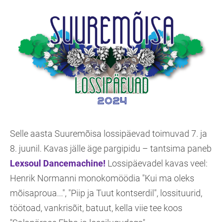
Selle aasta Suuremõisa lossipäevad toimuvad 7. ja
8. juunil. Kavas jälle äge pargipidu – tantsima paneb
Lexsoul Dancemachine!
Lossipäevadel kavas veel:
Henrik Normanni monokomöödia "Kui ma oleks
mõisaproua...", "Piip ja Tuut kontserdil", lossituurid,
töötoad, vankrisõit, batuut, kella viie tee koos