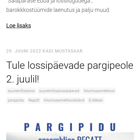
"Salapärase Ebba ja lossilugudega",
barokkkostüümide laenutus ja palju muud.
Loe lisaks
29. JUUNI 2022
KADI.MUSTASAAR
Tule lossipäevade pargipeole
2. juulil!
suuremõisaloss
suuremõisalossipäevad
hiiumaaametikool
pargipidu
Regatt
hiiumaaametikoolibänd
DJMaier