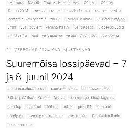
teatribuss
teetraik
Toomas Hendrik Ilves
töötoad
töötuba
Tourest2024
trompet
trompeti suveakadeemia
trompetiklassika
trompetisuveakadeemia
tuurid
ultramariinsinine
Unustatud mõisad
ürdid
uus koduleht
Vananaistesuvi
Vello Kaskor
vigasedpruudid
viinistpariisi
viiul
visithiiumaa
visuaalneidentiteet
voordevinti
21. VEEBRUAR 2024
KADI.MUSTASAAR
Suuremõisa lossipäevad – 7.
ja 8. juunil 2024
suuremõisalossipäevad
suuremõisaloss
hiiumaaametikool
PühalepaVabaAjaKeskus
festival
ebbamargerethadelagardie
standup
piipjatuut
töötoad
batuut
ponisõit
kohalood
pargipidu
lexsouldancemachine
imelikmasin
DJmarkkoriitsalu
henriknormann