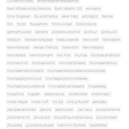
DJmarkkoriitsalu
ebbamargerethadelagardie
Eesti Mõisakoolide Ühendus
Eesti Vabariik 105
eikinestor
Elmo Nüganen
Elu ja armastus
ester mägi
estmagicz
festival
film
florist
flüügelhorn
fotohuvilised
fotokonkurss
gambamuusika
Gardena
giidiekskursioonid
giidituur
giidituurid
häidpühi
härraste söögisaal
headuutaastat
heino eller
helinkapten
helinmariarder
Helisev Tremolo
hellenittim
Henn Rebane
hennrebane
henriknormann
Hiiu Folk
hiiumaa
Hiiumaa ametikool
Hiiumaa Kino
Hiiumaa koolid
Hiiumaa õpilased
hiiumaaametikool
hiiumaaametikoolibänd
hiiumaaametikoolitäienduskoolitused
hiiumaaglögikohvikud
hiiumaaglögikohvikutepäev
hiiumaakirjandusfestival
hiiumaarahvariideaasta
hingedeaeg
hingelthiid
hügieen
ideekonkurss
ilovefootball
imelikmasin
Indrek Hargla
Indrek Koff
Iris Oja
Irma ja Rudolf
jaanipäev
jaanipäevakontsert
jaanots
jaantootsen
Jan Kaus
joonashellerma
joonistame lilli
jõulubutiik
jõuluhõngulinekaunistus
jõulukontsert
jõulupärg
juubelipidustused
Kadri-Ann Sumera
kaijaralftaal