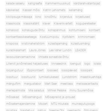
kalade salaelu
kalligraafia
Kammermuusikud
kärdlarahvatantsijad
käsikellad
Kassari mõis
Katrin Lehismets
kellamäng
kikilipsuga mässaja
kino
kinoõhtu
kirjandus
kirjastused
klaasikoda
klassikatäht
klaver
Klaverikvartett
kogupereteater
kohalood
kohalugude õhtu
kohapärimus
kohtumiseni
kontsert
kontserttassikeseteega
Kostüümipidu
KptMalm
krimiromaan
krispoiss
kristiinahellström
külastajamäng
külastusmäng
kuradikalamart
Laura Jörres
Lea Vaher Lundin
LEADER
lexsouldancemachine
lihtsate sonaatide õhtu
Lilleniit ja kõrrelised haljastuses
linnaaednik
loengud
logo
lolala
loojangutuur
lõppkontsert
lossiaed
lossipäevad
lossipark
lossituur
lossituurid
lumikellukesed
Lundström
maastikuehitaja
mängufilm
margustabor
Mart Saar
meelilass
melissacaritaots
merlepalmiste
Mia saladus
Mihkel Peäske
minu Suuremõisa
mõisakad
Mõisamängud
Mõisapreilid ja -prouad
mõisatemajandamine
Mozart
MTÜ Hiiukala
muinasjutujooga
müstika
Naistetuur
näitus
Neeme Ots
neemeots
õhtuloeng