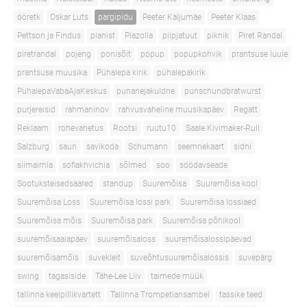
ööretk
Oskar Luts
pargipidu
Peeter Kaljumäe
Peeter Klaas
Pettson ja Findus
pianist
Piazolla
piipjatuut
piknik
Piret Randal
piretrandal
pojeng
ponisõit
popup
popupkohvik
prantsuse luule
prantsuse muusika
Pühalepa kirik
pühalepakirik
PühalepaVabaAjaKeskus
punanejakuldne
punschundbratwurst
purjereisid
rahmaninov
rahvusvaheline muusikapäev
Regatt
Reklaam
rohevahetus
Rootsi
ruutu10
Saale Kivimaker-Rull
Salzburg
saun
savikoda
Schumann
seemnekaart
sidni
siimaimla
sofiakhvichia
sõlmed
soo
söödavseade
Sootuksteisedsaared
standup
Suuremõisa
Suuremõisa kool
Suuremõisa Loss
Suuremõisa lossi park
Suuremõisa lossiaed
Suuremõisa mõis
Suuremõisa park
Suuremõisa põhikool
suuremõisaaiapäev
suuremõisaloss
suuremõisalossipäevad
suuremõisamõis
suvekleit
suveõhtusuuremõisalossis
suvepärg
swing
tagasiside
Tähe-Lee Liiv
taimede müük
tallinna keelpillikvartett
Tallinna Trompetiansambel
tassike teed