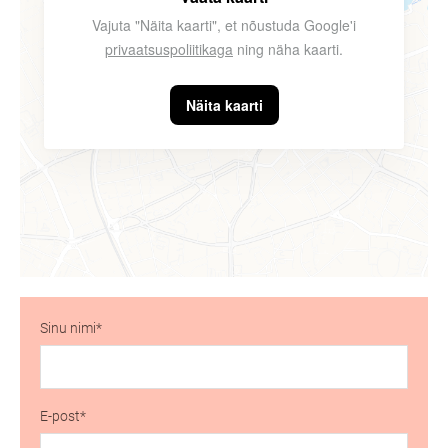
Vajuta "Näita kaarti", et nõustuda Google'i
privaatsuspoliitikaga
ning näha kaarti.
Näita kaarti
Sinu nimi
E-post