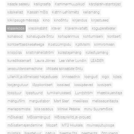
kalade salaelu
kalligraafia
Kammermuusikud
kärdlarahvatantsijad
käsikellad
Kassari mõis
Katrin Lehismets
kellamäng
kikilipsuga mässaja
kino
kinoõhtu
kirjandus
kirjastused
klaasikoda
klassikatäht
klaver
Klaverikvartett
kogupereteater
kohalood
kohalugude õhtu
kohapärimus
kohtumiseni
kontsert
kontserttassikeseteega
Kostüümipidu
KptMalm
krimiromaan
krispoiss
kristiinahellström
külastajamäng
külastusmäng
kuradikalamart
Laura Jörres
Lea Vaher Lundin
LEADER
lexsouldancemachine
lihtsate sonaatide õhtu
Lilleniit ja kõrrelised haljastuses
linnaaednik
loengud
logo
lolala
loojangutuur
lõppkontsert
lossiaed
lossipäevad
lossipark
lossituur
lossituurid
lumikellukesed
Lundström
maastikuehitaja
mängufilm
margustabor
Mart Saar
meelilass
melissacaritaots
merlepalmiste
Mia saladus
Mihkel Peäske
minu Suuremõisa
mõisakad
Mõisamängud
Mõisapreilid ja -prouad
mõisatemajandamine
Mozart
MTÜ Hiiukala
muinasjutujooga
müstika
Naistetuur
näitus
Neeme Ots
neemeots
õhtuloeng