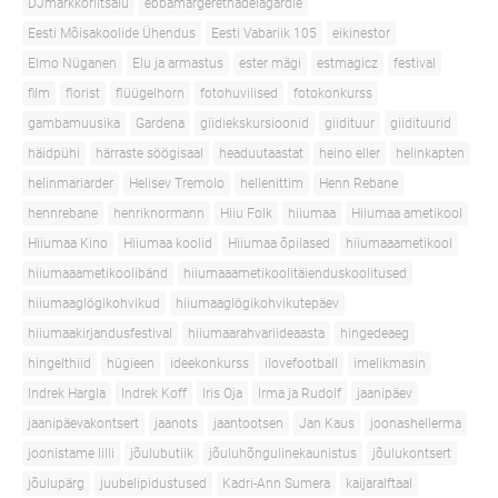
DJmarkkoriitsalu
ebbamargerethadelagardie
Eesti Mõisakoolide Ühendus
Eesti Vabariik 105
eikinestor
Elmo Nüganen
Elu ja armastus
ester mägi
estmagicz
festival
film
florist
flüügelhorn
fotohuvilised
fotokonkurss
gambamuusika
Gardena
giidiekskursioonid
giidituur
giidituurid
häidpühi
härraste söögisaal
headuutaastat
heino eller
helinkapten
helinmariarder
Helisev Tremolo
hellenittim
Henn Rebane
hennrebane
henriknormann
Hiiu Folk
hiiumaa
Hiiumaa ametikool
Hiiumaa Kino
Hiiumaa koolid
Hiiumaa õpilased
hiiumaaametikool
hiiumaaametikoolibänd
hiiumaaametikoolitäienduskoolitused
hiiumaaglögikohvikud
hiiumaaglögikohvikutepäev
hiiumaakirjandusfestival
hiiumaarahvariideaasta
hingedeaeg
hingelthiid
hügieen
ideekonkurss
ilovefootball
imelikmasin
Indrek Hargla
Indrek Koff
Iris Oja
Irma ja Rudolf
jaanipäev
jaanipäevakontsert
jaanots
jaantootsen
Jan Kaus
joonashellerma
joonistame lilli
jõulubutiik
jõuluhõngulinekaunistus
jõulukontsert
jõulupärg
juubelipidustused
Kadri-Ann Sumera
kaijaralftaal