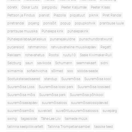
ööretk
Oskar Luts
pargipidu
Peeter Kaljumäe
Peeter Klaas
Pettson ja Findus
pianist
Piazolla
piipjatuut
piknik
Piret Randal
piretrandal
pojeng
ponisõit
popup
popupkohvik
prantsuse luule
prantsuse muusika
Pühalepa kirik
pühalepakirik
PühalepaVabaAjaKeskus
punanejakuldne
punschundbratwurst
purjereisid
rahmaninov
rahvusvaheline muusikapäev
Regatt
Reklaam
rohevahetus
Rootsi
ruutu10
Saale Kivimaker-Rull
Salzburg
saun
savikoda
Schumann
seemnekaart
sidni
siimaimla
sofiakhvichia
sõlmed
soo
söödavseade
Sootuksteisedsaared
standup
Suuremõisa
Suuremõisa kool
Suuremõisa Loss
Suuremõisa lossi park
Suuremõisa lossiaed
Suuremõisa mõis
Suuremõisa park
Suuremõisa põhikool
suuremõisaaiapäev
suuremõisaloss
suuremõisalossipäevad
suuremõisamõis
suvekleit
suveõhtusuuremõisalossis
suvepärg
swing
tagasiside
Tähe-Lee Liiv
taimede müük
tallinna keelpillikvartett
Tallinna Trompetiansambel
tassike teed