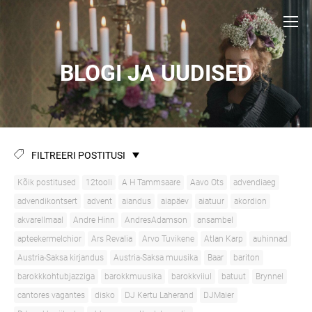
BLOGI JA UUDISED
FILTREERI POSTITUSI
Kõik postitused
12tooli
A H Tammsaare
Aavo Ots
advendiaeg
advendikontsert
advent
aiandus
aiapäev
aiatuur
akordion
akvarellmaal
Andre Hinn
AndresAdamson
ansambel
apteekermelchior
Ars Revalia
Arvo Tuvikene
Atlan Karp
auhinnad
Austria-Saksa kirjandus
Austria-Saksa muusika
Baar
bariton
barokkkohtubjazziga
barokkmuusika
barokkviiul
batuut
Brynnel
cantores vagantes
disko
DJ Kertu Laherand
DJMaier