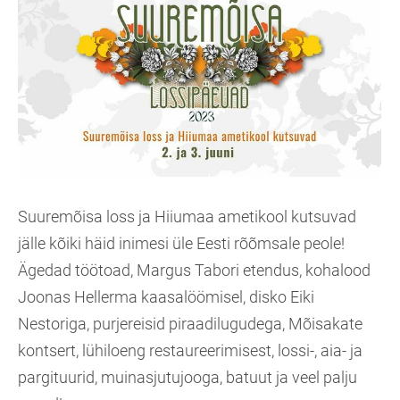
Suuremõisa loss ja Hiiumaa ametikool kutsuvad
jälle kõiki häid inimesi üle Eesti rõõmsale peole!
Ägedad töötoad, Margus Tabori etendus, kohalood
Joonas Hellerma kaasalöömisel, disko Eiki
Nestoriga, purjereisid piraadilugudega, Mõisakate
kontsert, lühiloeng restaureerimisest, lossi-, aia- ja
pargituurid, muinasjutujooga, batuut ja veel palju