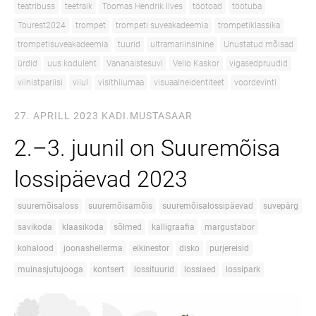
teatribuss
teetraik
Toomas Hendrik Ilves
töötoad
töötuba
Tourest2024
trompet
trompeti suveakadeemia
trompetiklassika
trompetisuveakadeemia
tuurid
ultramariinsinine
Unustatud mõisad
ürdid
uus koduleht
Vananaistesuvi
Vello Kaskor
vigasedpruudid
viinistpariisi
viiul
visithiiumaa
visuaalneidentiteet
voordevinti
27. APRILL 2023
KADI.MUSTASAAR
2.–3. juunil on Suuremõisa
lossipäevad 2023
suuremõisaloss
suuremõisamõis
suuremõisalossipäevad
suvepärg
savikoda
klaasikoda
sõlmed
kalligraafia
margustabor
kohalood
joonashellerma
eikinestor
disko
purjereisid
muinasjutujooga
kontsert
lossituurid
lossiaed
lossipark