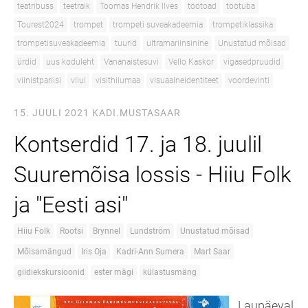
teatribuss
teetraik
Toomas Hendrik Ilves
töötoad
töötuba
Tourest2024
trompet
trompeti suveakadeemia
trompetiklassika
trompetisuveakadeemia
tuurid
ultramariinsinine
Unustatud mõisad
ürdid
uus koduleht
Vananaistesuvi
Vello Kaskor
vigasedpruudid
viinistpariisi
viiul
visithiiumaa
visuaalneidentiteet
voordevinti
15. JUULI 2021
KADI.MUSTASAAR
Kontserdid 17. ja 18. juulil
Suuremõisa lossis - Hiiu Folk
ja "Eesti asi"
Hiiu Folk
Rootsi
Brynnel
Lundström
Unustatud mõisad
Mõisamängud
Iris Oja
Kadri-Ann Sumera
Mart Saar
giidiekskursioonid
ester mägi
külastusmäng
Laupäeval