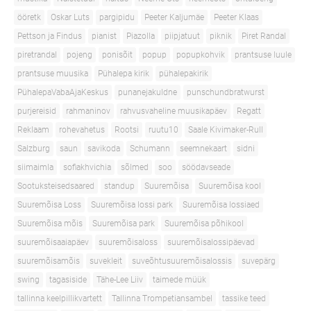
ööretk
Oskar Luts
pargipidu
Peeter Kaljumäe
Peeter Klaas
Pettson ja Findus
pianist
Piazolla
piipjatuut
piknik
Piret Randal
piretrandal
pojeng
ponisõit
popup
popupkohvik
prantsuse luule
prantsuse muusika
Pühalepa kirik
pühalepakirik
PühalepaVabaAjaKeskus
punanejakuldne
punschundbratwurst
purjereisid
rahmaninov
rahvusvaheline muusikapäev
Regatt
Reklaam
rohevahetus
Rootsi
ruutu10
Saale Kivimaker-Rull
Salzburg
saun
savikoda
Schumann
seemnekaart
sidni
siimaimla
sofiakhvichia
sõlmed
soo
söödavseade
Sootuksteisedsaared
standup
Suuremõisa
Suuremõisa kool
Suuremõisa Loss
Suuremõisa lossi park
Suuremõisa lossiaed
Suuremõisa mõis
Suuremõisa park
Suuremõisa põhikool
suuremõisaaiapäev
suuremõisaloss
suuremõisalossipäevad
suuremõisamõis
suvekleit
suveõhtusuuremõisalossis
suvepärg
swing
tagasiside
Tähe-Lee Liiv
taimede müük
tallinna keelpillikvartett
Tallinna Trompetiansambel
tassike teed