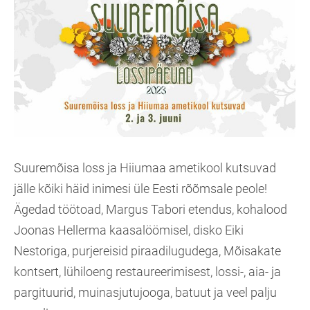
Suuremõisa loss ja Hiiumaa ametikool kutsuvad
jälle kõiki häid inimesi üle Eesti rõõmsale peole!
Ägedad töötoad, Margus Tabori etendus, kohalood
Joonas Hellerma kaasalöömisel, disko Eiki
Nestoriga, purjereisid piraadilugudega, Mõisakate
kontsert, lühiloeng restaureerimisest, lossi-, aia- ja
pargituurid, muinasjutujooga, batuut ja veel palju