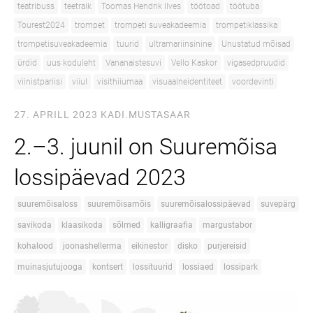
teatribuss
teetraik
Toomas Hendrik Ilves
töötoad
töötuba
Tourest2024
trompet
trompeti suveakadeemia
trompetiklassika
trompetisuveakadeemia
tuurid
ultramariinsinine
Unustatud mõisad
ürdid
uus koduleht
Vananaistesuvi
Vello Kaskor
vigasedpruudid
viinistpariisi
viiul
visithiiumaa
visuaalneidentiteet
voordevinti
27. APRILL 2023
KADI.MUSTASAAR
2.–3. juunil on Suuremõisa
lossipäevad 2023
suuremõisaloss
suuremõisamõis
suuremõisalossipäevad
suvepärg
savikoda
klaasikoda
sõlmed
kalligraafia
margustabor
kohalood
joonashellerma
eikinestor
disko
purjereisid
muinasjutujooga
kontsert
lossituurid
lossiaed
lossipark