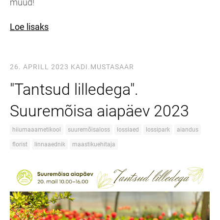
muud!
Loe lisaks
26. APRILL 2023
KADI.MUSTASAAR
"Tantsud lilledega".
Suuremõisa aiapäev 2023
hiiumaaametikool
suuremõisaloss
lossiaed
lossipark
aiandus
florist
linnaaednik
maastikuehitaja