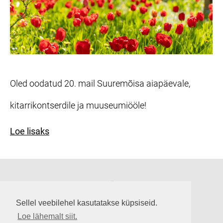
Oled oodatud 20. mail Suuremõisa aiapäevale,
kitarrikontserdile ja muuseumiööle!
Loe lisaks
Suuremõisa loss
Lossi tee 3, Suuremõisa küla 92302, Hiiumaa
Sellel veebilehel kasutatakse küpsiseid.
info@suuremoisaloss.ee
Loe lähemalt siit.
LOSSI LAHTIOLEKUAJAD