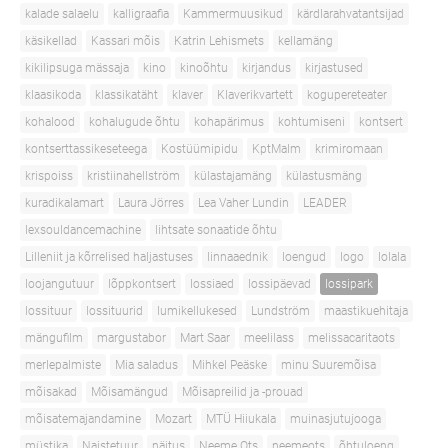
kalade salaelu
kalligraafia
Kammermuusikud
kärdlarahvatantsijad
käsikellad
Kassari mõis
Katrin Lehismets
kellamäng
kikilipsuga mässaja
kino
kinoõhtu
kirjandus
kirjastused
klaasikoda
klassikatäht
klaver
Klaverikvartett
kogupereteater
kohalood
kohalugude õhtu
kohapärimus
kohtumiseni
kontsert
kontserttassikeseteega
Kostüümipidu
KptMalm
krimiromaan
krispoiss
kristiinahellström
külastajamäng
külastusmäng
kuradikalamart
Laura Jörres
Lea Vaher Lundin
LEADER
lexsouldancemachine
lihtsate sonaatide õhtu
Lilleniit ja kõrrelised haljastuses
linnaaednik
loengud
logo
lolala
loojangutuur
lõppkontsert
lossiaed
lossipäevad
lossipark
lossituur
lossituurid
lumikellukesed
Lundström
maastikuehitaja
mängufilm
margustabor
Mart Saar
meelilass
melissacaritaots
merlepalmiste
Mia saladus
Mihkel Peäske
minu Suuremõisa
mõisakad
Mõisamängud
Mõisapreilid ja -prouad
mõisatemajandamine
Mozart
MTÜ Hiiukala
muinasjutujooga
müstika
Naistetuur
näitus
Neeme Ots
neemeots
õhtuloeng