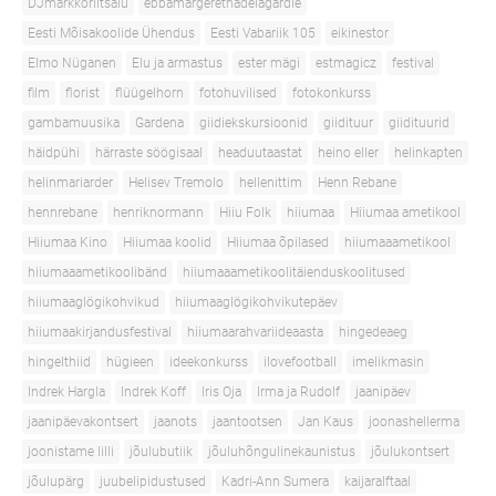
DJmarkkoriitsalu
ebbamargerethadelagardie
Eesti Mõisakoolide Ühendus
Eesti Vabariik 105
eikinestor
Elmo Nüganen
Elu ja armastus
ester mägi
estmagicz
festival
film
florist
flüügelhorn
fotohuvilised
fotokonkurss
gambamuusika
Gardena
giidiekskursioonid
giidituur
giidituurid
häidpühi
härraste söögisaal
headuutaastat
heino eller
helinkapten
helinmariarder
Helisev Tremolo
hellenittim
Henn Rebane
hennrebane
henriknormann
Hiiu Folk
hiiumaa
Hiiumaa ametikool
Hiiumaa Kino
Hiiumaa koolid
Hiiumaa õpilased
hiiumaaametikool
hiiumaaametikoolibänd
hiiumaaametikoolitäienduskoolitused
hiiumaaglögikohvikud
hiiumaaglögikohvikutepäev
hiiumaakirjandusfestival
hiiumaarahvariideaasta
hingedeaeg
hingelthiid
hügieen
ideekonkurss
ilovefootball
imelikmasin
Indrek Hargla
Indrek Koff
Iris Oja
Irma ja Rudolf
jaanipäev
jaanipäevakontsert
jaanots
jaantootsen
Jan Kaus
joonashellerma
joonistame lilli
jõulubutiik
jõuluhõngulinekaunistus
jõulukontsert
jõulupärg
juubelipidustused
Kadri-Ann Sumera
kaijaralftaal