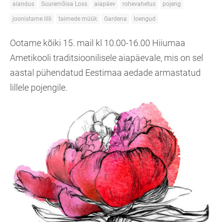
aiandus
Suuremõisa Loss
aiapäev
rohevahetus
pojeng
joonistame lilli
taimede müük
Gardena
loengud
Ootame kõiki 15. mail kl 10.00-16.00
Hiiumaa
Ametikooli traditsioonilisele aiapäevale, mis on sel
aastal pühendatud Eestimaa aedade armastatud
lillele pojengile.