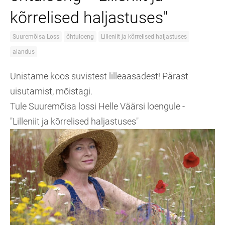
kõrrelised haljastuses"
Suuremõisa Loss
õhtuloeng
Lilleniit ja kõrrelised haljastuses
aiandus
Unistame koos suvistest lilleaasadest! Pärast
uisutamist, mõistagi.
Tule Suuremõisa lossi Helle Väärsi loengule -
"Lilleniit ja kõrrelised haljastuses"