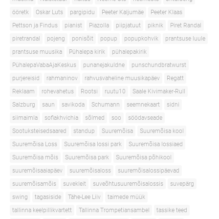
ööretk
Oskar Luts
pargipidu
Peeter Kaljumäe
Peeter Klaas
Pettson ja Findus
pianist
Piazolla
piipjatuut
piknik
Piret Randal
piretrandal
pojeng
ponisõit
popup
popupkohvik
prantsuse luule
prantsuse muusika
Pühalepa kirik
pühalepakirik
PühalepaVabaAjaKeskus
punanejakuldne
punschundbratwurst
purjereisid
rahmaninov
rahvusvaheline muusikapäev
Regatt
Reklaam
rohevahetus
Rootsi
ruutu10
Saale Kivimaker-Rull
Salzburg
saun
savikoda
Schumann
seemnekaart
sidni
siimaimla
sofiakhvichia
sõlmed
soo
söödavseade
Sootuksteisedsaared
standup
Suuremõisa
Suuremõisa kool
Suuremõisa Loss
Suuremõisa lossi park
Suuremõisa lossiaed
Suuremõisa mõis
Suuremõisa park
Suuremõisa põhikool
suuremõisaaiapäev
suuremõisaloss
suuremõisalossipäevad
suuremõisamõis
suvekleit
suveõhtusuuremõisalossis
suvepärg
swing
tagasiside
Tähe-Lee Liiv
taimede müük
tallinna keelpillikvartett
Tallinna Trompetiansambel
tassike teed