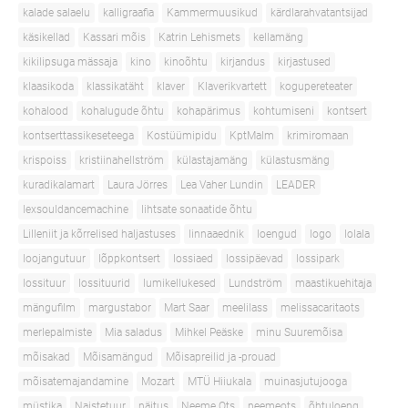
kalade salaelu
kalligraafia
Kammermuusikud
kärdlarahvatantsijad
käsikellad
Kassari mõis
Katrin Lehismets
kellamäng
kikilipsuga mässaja
kino
kinoõhtu
kirjandus
kirjastused
klaasikoda
klassikatäht
klaver
Klaverikvartett
kogupereteater
kohalood
kohalugude õhtu
kohapärimus
kohtumiseni
kontsert
kontserttassikeseteega
Kostüümipidu
KptMalm
krimiromaan
krispoiss
kristiinahellström
külastajamäng
külastusmäng
kuradikalamart
Laura Jörres
Lea Vaher Lundin
LEADER
lexsouldancemachine
lihtsate sonaatide õhtu
Lilleniit ja kõrrelised haljastuses
linnaaednik
loengud
logo
lolala
loojangutuur
lõppkontsert
lossiaed
lossipäevad
lossipark
lossituur
lossituurid
lumikellukesed
Lundström
maastikuehitaja
mängufilm
margustabor
Mart Saar
meelilass
melissacaritaots
merlepalmiste
Mia saladus
Mihkel Peäske
minu Suuremõisa
mõisakad
Mõisamängud
Mõisapreilid ja -prouad
mõisatemajandamine
Mozart
MTÜ Hiiukala
muinasjutujooga
müstika
Naistetuur
näitus
Neeme Ots
neemeots
õhtuloeng