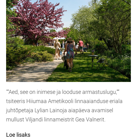
"”Aed, see on inimese ja looduse armastuslugu,””
tsiteeris Hiiumaa Ametikooli linnaaianduse eriala
juhtõpetaja Lylian Lainoja aiapäeva avamisel
mullust Viljandi linnameistrit Gea Valnerit.
Loe lisaks