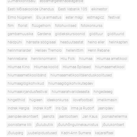
DJmarkkoriitsalu
ebbamargerethadelagardie
Eesti Mõisakoolide Ühendus
Eesti Vabariik 105
eikinestor
Elmo Nüganen
Elu ja armastus
ester mägi
estmagicz
festival
film
florist
flüügelhorn
fotohuvilised
fotokonkurss
gambamuusika
Gardena
giidiekskursioonid
giidituur
giidituurid
häidpühi
härraste söögisaal
headuutaastat
heino eller
helinkapten
helinmariarder
Helisev Tremolo
hellenittim
Henn Rebane
hennrebane
henriknormann
Hiiu Folk
hiiumaa
Hiiumaa ametikool
Hiiumaa Kino
Hiiumaa koolid
Hiiumaa õpilased
hiiumaaametikool
hiiumaaametikoolibänd
hiiumaaametikoolitäienduskoolitused
hiiumaaglögikohvikud
hiiumaaglögikohvikutepäev
hiiumaakirjandusfestival
hiiumaarahvariideaasta
hingedeaeg
hingelthiid
hügieen
ideekonkurss
ilovefootball
imelikmasin
Indrek Hargla
Indrek Koff
Iris Oja
Irma ja Rudolf
jaanipäev
jaanipäevakontsert
jaanots
jaantootsen
Jan Kaus
joonashellerma
joonistame lilli
jõulubutiik
jõuluhõngulinekaunistus
jõulukontsert
jõulupärg
juubelipidustused
Kadri-Ann Sumera
kaijaralftaal