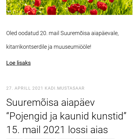
Oled oodatud 20. mail Suuremõisa aiapäevale,
kitarrikontserdile ja muuseumiööle!
Loe lisaks
27. APRILL 2021
KADI.MUSTASAAR
Suuremõisa aiapäev
“Pojengid ja kaunid kunstid”
15. mail 2021 lossi aias