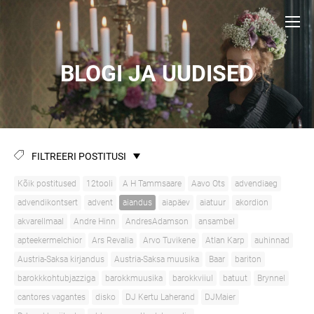
BLOGI JA UUDISED
FILTREERI POSTITUSI
Kõik postitused
12tooli
A H Tammsaare
Aavo Ots
advendiaeg
advendikontsert
advent
aiandus
aiapäev
aiatuur
akordion
akvarellmaal
Andre Hinn
AndresAdamson
ansambel
apteekermelchior
Ars Revalia
Arvo Tuvikene
Atlan Karp
auhinnad
Austria-Saksa kirjandus
Austria-Saksa muusika
Baar
bariton
barokkkohtubjazziga
barokkmuusika
barokkviiul
batuut
Brynnel
cantores vagantes
disko
DJ Kertu Laherand
DJMaier