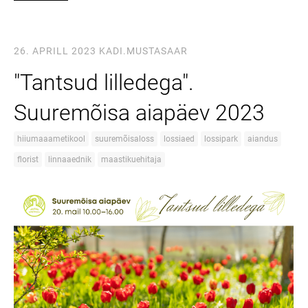
26. APRILL 2023
KADI.MUSTASAAR
"Tantsud lilledega".
Suuremõisa aiapäev 2023
hiiumaaametikool
suuremõisaloss
lossiaed
lossipark
aiandus
florist
linnaaednik
maastikuehitaja