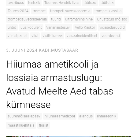
teatribuss
teetraik
Toomas Hendrik Ilves
töötoad
töötuba
Tourest2024
trompet
trompeti suveakadeemia
trompetiklassika
trompetisuveakadeemia
tuurid
ultramariinsinine
Unustatud mõisad
ürdid
uus koduleht
Vananaistesuvi
Vello Kaskor
vigasedpruudid
viinistpariisi
viiul
visithiiumaa
visuaalneidentiteet
voordevinti
3. JUUNI 2024
KADI.MUSTASAAR
Hiiumaa ametikooli ja
lossiaia armastuslugu:
Avatud Meelte Aed tabas
kümnesse
suuremõisaaiapäev
hiiumaaametikool
aiandus
linnaaednik
maastikuehitaja
florist