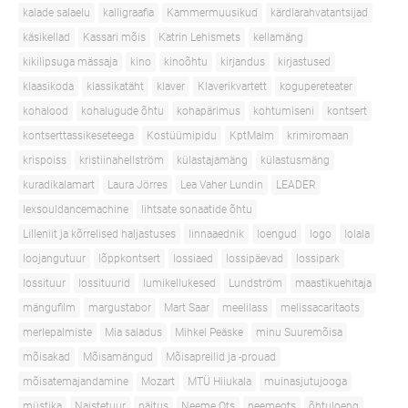
kalade salaelu
kalligraafia
Kammermuusikud
kärdlarahvatantsijad
käsikellad
Kassari mõis
Katrin Lehismets
kellamäng
kikilipsuga mässaja
kino
kinoõhtu
kirjandus
kirjastused
klaasikoda
klassikatäht
klaver
Klaverikvartett
kogupereteater
kohalood
kohalugude õhtu
kohapärimus
kohtumiseni
kontsert
kontserttassikeseteega
Kostüümipidu
KptMalm
krimiromaan
krispoiss
kristiinahellström
külastajamäng
külastusmäng
kuradikalamart
Laura Jörres
Lea Vaher Lundin
LEADER
lexsouldancemachine
lihtsate sonaatide õhtu
Lilleniit ja kõrrelised haljastuses
linnaaednik
loengud
logo
lolala
loojangutuur
lõppkontsert
lossiaed
lossipäevad
lossipark
lossituur
lossituurid
lumikellukesed
Lundström
maastikuehitaja
mängufilm
margustabor
Mart Saar
meelilass
melissacaritaots
merlepalmiste
Mia saladus
Mihkel Peäske
minu Suuremõisa
mõisakad
Mõisamängud
Mõisapreilid ja -prouad
mõisatemajandamine
Mozart
MTÜ Hiiukala
muinasjutujooga
müstika
Naistetuur
näitus
Neeme Ots
neemeots
õhtuloeng