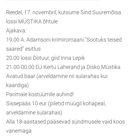
Reedel, 17. novembril, kutsume Sind Suuremõisa
lossi MÜSTIKA õhtule
Ajakava:
19.00 A. Adamsoni krimiromaani "Sootuks teised
saared" esitlus
20.00 lossi Öötuur, giid Inna Lepik
21.00-00.00 DJ Kertu Laherand ja Disko Müstika
Avatud baar (arveldamine nii sularahas kui
kaardiga)
Parimale kostüümile auhind!
Sissepääs 10 eur (piletid müügil kohapeal,
arveldamine sularahas)
Alla 18-aastased pääsevad sündmusele vaid koos
vanemaga