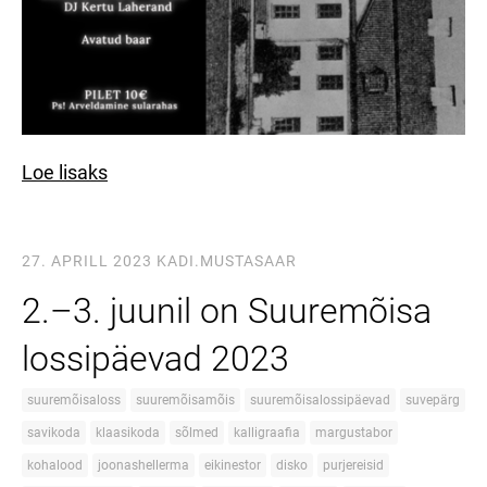
Loe lisaks
27. APRILL 2023
KADI.MUSTASAAR
2.–3. juunil on Suuremõisa
lossipäevad 2023
suuremõisaloss
suuremõisamõis
suuremõisalossipäevad
suvepärg
savikoda
klaasikoda
sõlmed
kalligraafia
margustabor
kohalood
joonashellerma
eikinestor
disko
purjereisid