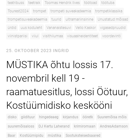
teatribuss
teetraik
Toomas Hendrik Ilves
töötoad
töötuba
Tourest2024
trompet
trompeti suveakadeemia
trompetiklassika
trompetisuveakadeemia
tuurid
ultramariinsinine
Unustatud mõisad
ürdid
uus koduleht
Vananaistesuvi
Vello Kaskor
vigasedpruudid
viinistpariisi
viiul
visithiiumaa
visuaalneidentiteet
voordevinti
25. OKTOOBER 2023
INGRID
MÜSTIKA õhtu lossis 17.
novembril kell 19 -
raamatuesitlus, lossi Öötuur,
Kostüümidisko keskööni
disko
giidituur
hingedeaeg
kirjandus
ööretk
Suuremõisa mõis
suuremõisaloss
DJ Kertu Laherand
krimiromaan
AndresAdamson
Baar
Kostüümipidu
müstika
Sootuksteisedsaared