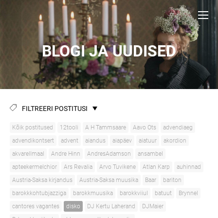
BLOGI JA UUDISED
FILTREERI POSTITUSI
Kõik postitused
12tooli
A H Tammsaare
Aavo Ots
advendiaeg
advendikontsert
advent
aiandus
aiapäev
aiatuur
akordion
akvarellmaal
Andre Hinn
AndresAdamson
ansambel
apteekermelchior
Ars Revalia
Arvo Tuvikene
Atlan Karp
auhinnad
Austria-Saksa kirjandus
Austria-Saksa muusika
Baar
bariton
barokkkohtubjazziga
barokkmuusika
barokkviiul
batuut
Brynnel
cantores vagantes
disko
DJ Kertu Laherand
DJMaier