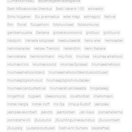
DJmarkkoriitsalu
ebbamargerethadelagardie
Eesti Mõisakoolide Ühendus
Eesti Vabariik 105
eikinestor
Elmo Nüganen
Elu ja armastus
ester mägi
estmagicz
festival
film
florist
flüügelhorn
fotohuvilised
fotokonkurss
gambamuusika
Gardena
giidiekskursioonid
giidituur
giidituurid
häidpühi
härraste söögisaal
headuutaastat
heino eller
helinkapten
helinmariarder
Helisev Tremolo
hellenittim
Henn Rebane
hennrebane
henriknormann
Hiiu Folk
hiiumaa
Hiiumaa ametikool
Hiiumaa Kino
Hiiumaa koolid
Hiiumaa õpilased
hiiumaaametikool
hiiumaaametikoolibänd
hiiumaaametikoolitäienduskoolitused
hiiumaaglögikohvikud
hiiumaaglögikohvikutepäev
hiiumaakirjandusfestival
hiiumaarahvariideaasta
hingedeaeg
hingelthiid
hügieen
ideekonkurss
ilovefootball
imelikmasin
Indrek Hargla
Indrek Koff
Iris Oja
Irma ja Rudolf
jaanipäev
jaanipäevakontsert
jaanots
jaantootsen
Jan Kaus
joonashellerma
joonistame lilli
jõulubutiik
jõuluhõngulinekaunistus
jõulukontsert
jõulupärg
juubelipidustused
Kadri-Ann Sumera
kaijaralftaal