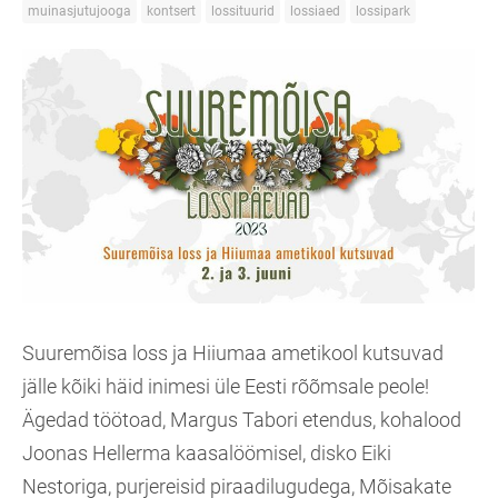
muinasjutujooga
kontsert
lossituurid
lossiaed
lossipark
Suuremõisa loss ja Hiiumaa ametikool kutsuvad
jälle kõiki häid inimesi üle Eesti rõõmsale peole!
Ägedad töötoad, Margus Tabori etendus, kohalood
Joonas Hellerma kaasalöömisel, disko Eiki
Nestoriga, purjereisid piraadilugudega, Mõisakate