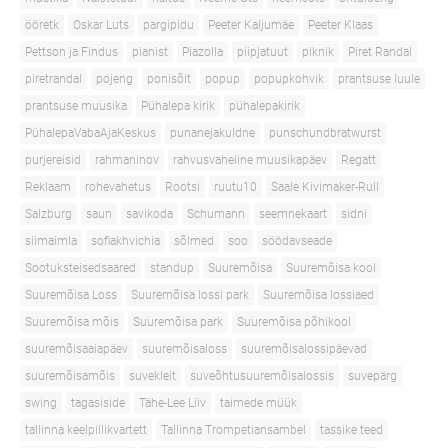
ööretk
Oskar Luts
pargipidu
Peeter Kaljumäe
Peeter Klaas
Pettson ja Findus
pianist
Piazolla
piipjatuut
piknik
Piret Randal
piretrandal
pojeng
ponisõit
popup
popupkohvik
prantsuse luule
prantsuse muusika
Pühalepa kirik
pühalepakirik
PühalepaVabaAjaKeskus
punanejakuldne
punschundbratwurst
purjereisid
rahmaninov
rahvusvaheline muusikapäev
Regatt
Reklaam
rohevahetus
Rootsi
ruutu10
Saale Kivimaker-Rull
Salzburg
saun
savikoda
Schumann
seemnekaart
sidni
siimaimla
sofiakhvichia
sõlmed
soo
söödavseade
Sootuksteisedsaared
standup
Suuremõisa
Suuremõisa kool
Suuremõisa Loss
Suuremõisa lossi park
Suuremõisa lossiaed
Suuremõisa mõis
Suuremõisa park
Suuremõisa põhikool
suuremõisaaiapäev
suuremõisaloss
suuremõisalossipäevad
suuremõisamõis
suvekleit
suveõhtusuuremõisalossis
suvepärg
swing
tagasiside
Tähe-Lee Liiv
taimede müük
tallinna keelpillikvartett
Tallinna Trompetiansambel
tassike teed