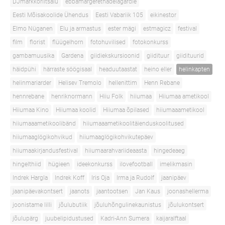
DJmarkkoriitsalu
ebbamargerethadelagardie
Eesti Mõisakoolide Ühendus
Eesti Vabariik 105
eikinestor
Elmo Nüganen
Elu ja armastus
ester mägi
estmagicz
festival
film
florist
flüügelhorn
fotohuvilised
fotokonkurss
gambamuusika
Gardena
giidiekskursioonid
giidituur
giidituurid
häidpühi
härraste söögisaal
headuutaastat
heino eller
helinkapten
helinmariarder
Helisev Tremolo
hellenittim
Henn Rebane
hennrebane
henriknormann
Hiiu Folk
hiiumaa
Hiiumaa ametikool
Hiiumaa Kino
Hiiumaa koolid
Hiiumaa õpilased
hiiumaaametikool
hiiumaaametikoolibänd
hiiumaaametikoolitäienduskoolitused
hiiumaaglögikohvikud
hiiumaaglögikohvikutepäev
hiiumaakirjandusfestival
hiiumaarahvariideaasta
hingedeaeg
hingelthiid
hügieen
ideekonkurss
ilovefootball
imelikmasin
Indrek Hargla
Indrek Koff
Iris Oja
Irma ja Rudolf
jaanipäev
jaanipäevakontsert
jaanots
jaantootsen
Jan Kaus
joonashellerma
joonistame lilli
jõulubutiik
jõuluhõngulinekaunistus
jõulukontsert
jõulupärg
juubelipidustused
Kadri-Ann Sumera
kaijaralftaal