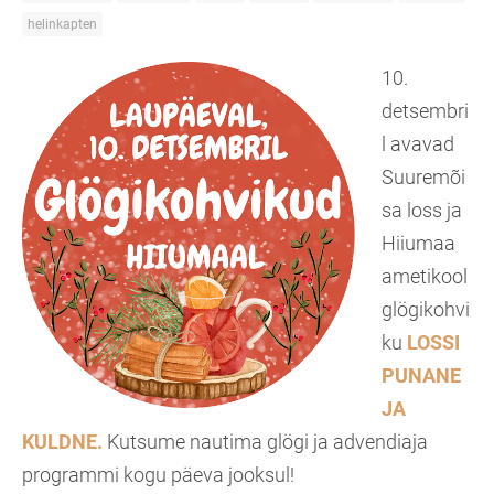
helinkapten
10.
detsembri
l avavad
Suuremõi
sa loss ja
Hiiumaa
ametikool
glögikohvi
ku
LOSSI
PUNANE
JA
KULDNE.
Kutsume nautima glögi ja advendiaja
programmi kogu päeva jooksul!