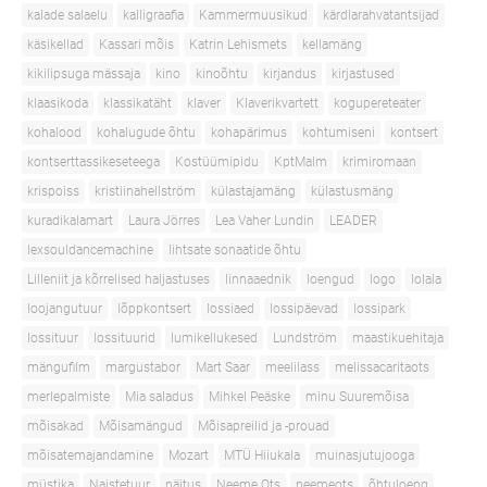
kalade salaelu
kalligraafia
Kammermuusikud
kärdlarahvatantsijad
käsikellad
Kassari mõis
Katrin Lehismets
kellamäng
kikilipsuga mässaja
kino
kinoõhtu
kirjandus
kirjastused
klaasikoda
klassikatäht
klaver
Klaverikvartett
kogupereteater
kohalood
kohalugude õhtu
kohapärimus
kohtumiseni
kontsert
kontserttassikeseteega
Kostüümipidu
KptMalm
krimiromaan
krispoiss
kristiinahellström
külastajamäng
külastusmäng
kuradikalamart
Laura Jörres
Lea Vaher Lundin
LEADER
lexsouldancemachine
lihtsate sonaatide õhtu
Lilleniit ja kõrrelised haljastuses
linnaaednik
loengud
logo
lolala
loojangutuur
lõppkontsert
lossiaed
lossipäevad
lossipark
lossituur
lossituurid
lumikellukesed
Lundström
maastikuehitaja
mängufilm
margustabor
Mart Saar
meelilass
melissacaritaots
merlepalmiste
Mia saladus
Mihkel Peäske
minu Suuremõisa
mõisakad
Mõisamängud
Mõisapreilid ja -prouad
mõisatemajandamine
Mozart
MTÜ Hiiukala
muinasjutujooga
müstika
Naistetuur
näitus
Neeme Ots
neemeots
õhtuloeng