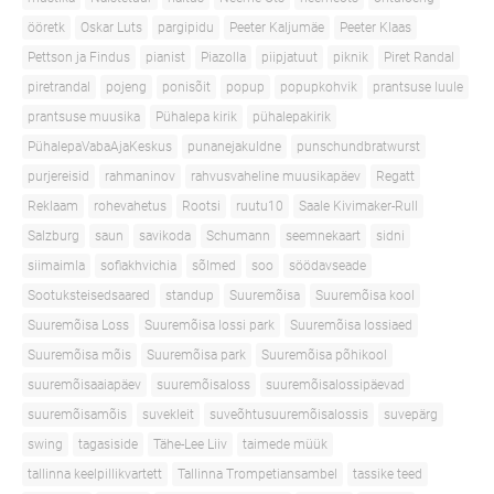
ööretk
Oskar Luts
pargipidu
Peeter Kaljumäe
Peeter Klaas
Pettson ja Findus
pianist
Piazolla
piipjatuut
piknik
Piret Randal
piretrandal
pojeng
ponisõit
popup
popupkohvik
prantsuse luule
prantsuse muusika
Pühalepa kirik
pühalepakirik
PühalepaVabaAjaKeskus
punanejakuldne
punschundbratwurst
purjereisid
rahmaninov
rahvusvaheline muusikapäev
Regatt
Reklaam
rohevahetus
Rootsi
ruutu10
Saale Kivimaker-Rull
Salzburg
saun
savikoda
Schumann
seemnekaart
sidni
siimaimla
sofiakhvichia
sõlmed
soo
söödavseade
Sootuksteisedsaared
standup
Suuremõisa
Suuremõisa kool
Suuremõisa Loss
Suuremõisa lossi park
Suuremõisa lossiaed
Suuremõisa mõis
Suuremõisa park
Suuremõisa põhikool
suuremõisaaiapäev
suuremõisaloss
suuremõisalossipäevad
suuremõisamõis
suvekleit
suveõhtusuuremõisalossis
suvepärg
swing
tagasiside
Tähe-Lee Liiv
taimede müük
tallinna keelpillikvartett
Tallinna Trompetiansambel
tassike teed