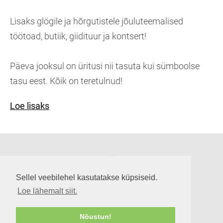
Lisaks glögile ja hõrgutistele jõuluteemalised
töötoad, butiik, giidituur ja kontsert!
Päeva jooksul on üritusi nii tasuta kui sümboolse
tasu eest. Kõik on teretulnud!
Loe lisaks
Suuremõisa loss
Lossi tee 3, Suuremõisa küla 92302, Hiiumaa
Sellel veebilehel kasutatakse küpsiseid.
info@suuremoisaloss.ee
Loe lähemalt siit.
LOSSI LAHTIOLEKUAJAD
RUUMIDE KASUTAMINE
Nõustun!