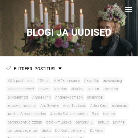
BLOGI JA UUDISED
FILTREERI POSTITUSI
Kõik postitused
12tooli
A H Tammsaare
Aavo Ots
advendiaeg
advendikontsert
advent
aiandus
aiapäev
aiatuur
akordion
akvarellmaal
Andre Hinn
AndresAdamson
ansambel
apteekermelchior
Ars Revalia
Arvo Tuvikene
Atlan Karp
auhinnad
Austria-Saksa kirjandus
Austria-Saksa muusika
Baar
bariton
barokkkohtubjazziga
barokkmuusika
barokkviiul
batuut
Brynnel
cantores vagantes
disko
DJ Kertu Laherand
DJMaier