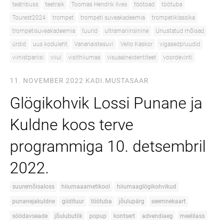
teatribuss
teetraik
Toomas Hendrik Ilves
töötoad
töötuba
Tourest2024
trompet
trompeti suveakadeemia
trompetiklassika
trompetisuveakadeemia
tuurid
ultramariinsinine
Unustatud mõisad
ürdid
uus koduleht
Vananaistesuvi
Vello Kaskor
vigasedpruudid
viinistpariisi
viiul
visithiiumaa
visuaalneidentiteet
voordevinti
11. NOVEMBER 2022
KADI.MUSTASAAR
Glögikohvik Lossi Punane ja
Kuldne koos terve
programmiga 10. detsembril
2022.
suuremõisaloss
hiiumaaametikool
hiiumaaglögikohvikud
punanejakuldne
giidituur
töötuba
jõulupärg
seemnekaart
söödavseade
jõulubutiik
popup
kontsert
advendiaeg
meelilass