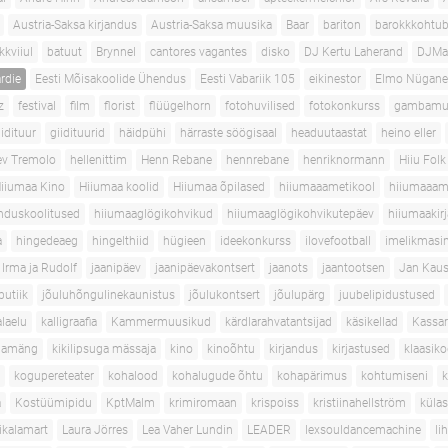
Austria-Saksa kirjandus
Austria-Saksa muusika
Baar
bariton
barokkkohtub
kkviiul
batuut
Brynnel
cantores vagantes
disko
DJ Kertu Laherand
DJMa
rdie
Eesti Mõisakoolide Ühendus
Eesti Vabariik 105
eikinestor
Elmo Nügan
z
festival
film
florist
flüügelhorn
fotohuvilised
fotokonkurss
gambamu
iidituur
giidituurid
häidpühi
härraste söögisaal
headuutaastat
heino eller
ev Tremolo
hellenittim
Henn Rebane
hennrebane
henriknormann
Hiiu Folk
iiumaa Kino
Hiiumaa koolid
Hiiumaa õpilased
hiiumaaametikool
hiiumaaam
nduskoolitused
hiiumaaglögikohvikud
hiiumaaglögikohvikutepäev
hiiumaakirj
a
hingedeaeg
hingelthiid
hügieen
ideekonkurss
ilovefootball
imelikmasi
Irma ja Rudolf
jaanipäev
jaanipäevakontsert
jaanots
jaantootsen
Jan Kau
butiik
jõuluhõngulinekaunistus
jõulukontsert
jõulupärg
juubelipidustused
alaelu
kalligraafia
Kammermuusikud
kärdlarahvatantsijad
käsikellad
Kassar
llamäng
kikilipsuga mässaja
kino
kinoõhtu
kirjandus
kirjastused
klaasik
kogupereteater
kohalood
kohalugude õhtu
kohapärimus
kohtumiseni
k
a
Kostüümipidu
KptMalm
krimiromaan
krispoiss
kristiinahellström
küla
ikalamart
Laura Jörres
Lea Vaher Lundin
LEADER
lexsouldancemachine
li