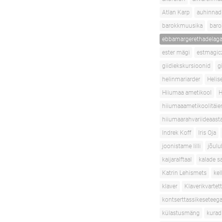
Atlan Karp
auhinnad
barokkmuusika
baro
ebbamargerethadelaga
ester mägi
estmagic
giidiekskursioonid
g
helinmariarder
Helis
Hiiumaa ametikool
H
hiiumaaametikoolitäie
hiiumaarahvariideaast
Indrek Koff
Iris Oja
joonistame lilli
jõulu
kaijaralftaal
kalade s
Katrin Lehismets
ke
klaver
Klaverikvartett
kontserttassikeseteeg
külastusmäng
kurad