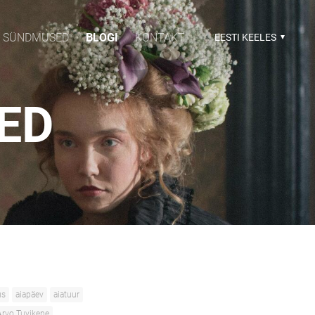
SÜNDMUSED
BLOGI
KONTAKT
EESTI KEELES
SED
us
aiapäev
aiatuur
Arvo Tuvikene