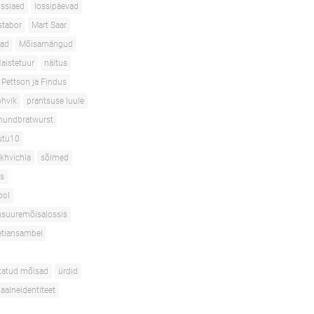
ossiaed
lossipäevad
tabor
Mart Saar
ad
Mõisamängud
aistetuur
näitus
Pettson ja Findus
hvik
prantsuse luule
hundbratwurst
utu10
akhvichia
sõlmed
s
ool
suuremõisalossis
etiansambel
tatud mõisad
ürdid
uaalneidentiteet