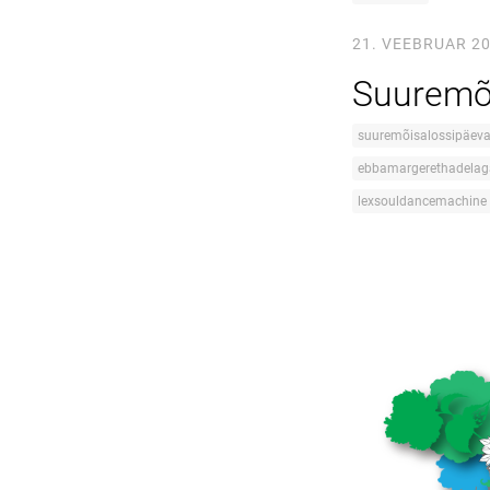
21. VEEBRUAR 2
Suuremõi
suuremõisalossipäev
ebbamargerethadelag
lexsouldancemachine