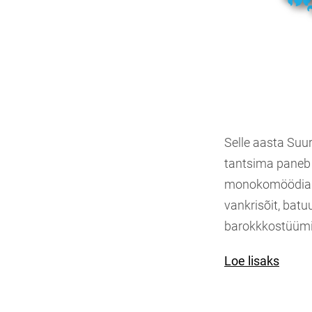
Selle aasta Suur
tantsima pane
monokomöödia "Ku
vankrisõit, batu
barokkkostüümid
Loe lisaks