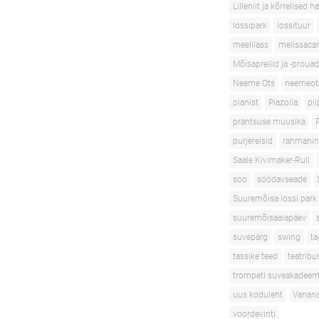
Lilleniit ja kõrrelised h
lossipark
lossituur
meelilass
melissacar
Mõisapreilid ja -prouad
Neeme Ots
neemeot
pianist
Piazolla
pii
prantsuse muusika
purjereisid
rahmani
Saale Kivimaker-Rull
soo
söödavseade
Suuremõisa lossi park
suuremõisaaiapäev
suvepärg
swing
ta
tassike teed
teatribu
trompeti suveakadeem
uus koduleht
Vanana
voordevinti