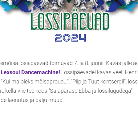
emõisa lossipäevad toimuvad 7. ja 8. juunil. Kavas jälle ä
b
Lexsoul Dancemachine!
Lossipäevadel kavas veel: Henr
i ma oleks mõisaproua...", "Piip ja Tuut kontserdil", lossi
ut, kella viie tee koos "Salapärase Ebba ja lossilugudega",
e laenutus ja palju muud.