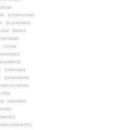
jazziga
ier
DJmarkkoriitsalu
en
Elu ja armastus
usika
Gardena
helinkapten
hiiumaa
etikoolibänd
andusfestival
n
Indrek Hargla
s
joonashellerma
Kadri-Ann Sumera
i mõis
oda
klassikatäht
ontsert
stajamäng
htsate sonaatide õhtu