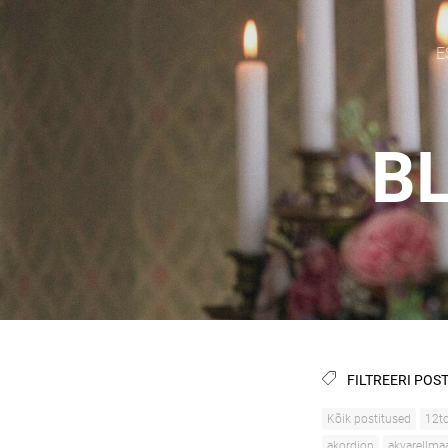
E
BL
FILTREERI POST
Kõik postitused
12to
akordion
akvarellma