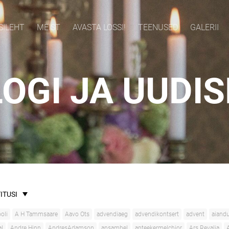
SILEHT
MEIST
AVASTA LOSSI!
TEENUSED
GALERII
OGI JA UUDI
ITUSI
oli
A H Tammsaare
Aavo Ots
advendiaeg
advendikontsert
advent
aiand
al
Andre Hinn
AndresAdamson
ansambel
apteekermelchior
Ars Revalia