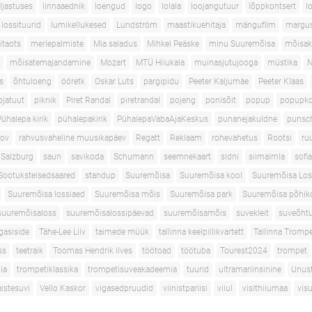
aljastuses
linnaaednik
loengud
logo
lolala
loojangutuur
lõppkontsert
l
lossituurid
lumikellukesed
Lundström
maastikuehitaja
mängufilm
margus
itaots
merlepalmiste
Mia saladus
Mihkel Peäske
minu Suuremõisa
mõisak
mõisatemajandamine
Mozart
MTÜ Hiiukala
muinasjutujooga
müstika
N
s
õhtuloeng
ööretk
Oskar Luts
pargipidu
Peeter Kaljumäe
Peeter Klaas
pjatuut
piknik
Piret Randal
piretrandal
pojeng
ponisõit
popup
popupko
Pühalepa kirik
pühalepakirik
PühalepaVabaAjaKeskus
punanejakuldne
punsc
nov
rahvusvaheline muusikapäev
Regatt
Reklaam
rohevahetus
Rootsi
ru
Salzburg
saun
savikoda
Schumann
seemnekaart
sidni
siimaimla
sofi
Sootuksteisedsaared
standup
Suuremõisa
Suuremõisa kool
Suuremõisa Los
Suuremõisa lossiaed
Suuremõisa mõis
Suuremõisa park
Suuremõisa põhik
suuremõisaloss
suuremõisalossipäevad
suuremõisamõis
suvekleit
suveõhtu
gasiside
Tähe-Lee Liiv
taimede müük
tallinna keelpillikvartett
Tallinna Tromp
ss
teetraik
Toomas Hendrik Ilves
töötoad
töötuba
Tourest2024
trompet
ia
trompetiklassika
trompetisuveakadeemia
tuurid
ultramariinsinine
Unus
istesuvi
Vello Kaskor
vigasedpruudid
viinistpariisi
viiul
visithiiumaa
vis