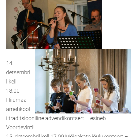
14.
detsembri
l kell
18.00
Hiiumaa
ametikool
i traditsiooniline advendikontsert – esineb
Voordevinti!
15. detsembril kell 17.00 Mõisakate jõulukontsert –