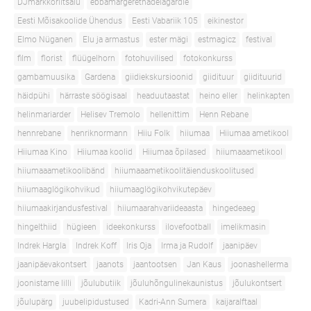
DJmarkkoriitsalu
ebbamargerethadelagardie
Eesti Mõisakoolide Ühendus
Eesti Vabariik 105
eikinestor
Elmo Nüganen
Elu ja armastus
ester mägi
estmagicz
festival
film
florist
flüügelhorn
fotohuvilised
fotokonkurss
gambamuusika
Gardena
giidiekskursioonid
giidituur
giidituurid
häidpühi
härraste söögisaal
headuutaastat
heino eller
helinkapten
helinmariarder
Helisev Tremolo
hellenittim
Henn Rebane
hennrebane
henriknormann
Hiiu Folk
hiiumaa
Hiiumaa ametikool
Hiiumaa Kino
Hiiumaa koolid
Hiiumaa õpilased
hiiumaaametikool
hiiumaaametikoolibänd
hiiumaaametikoolitäienduskoolitused
hiiumaaglögikohvikud
hiiumaaglögikohvikutepäev
hiiumaakirjandusfestival
hiiumaarahvariideaasta
hingedeaeg
hingelthiid
hügieen
ideekonkurss
ilovefootball
imelikmasin
Indrek Hargla
Indrek Koff
Iris Oja
Irma ja Rudolf
jaanipäev
jaanipäevakontsert
jaanots
jaantootsen
Jan Kaus
joonashellerma
joonistame lilli
jõulubutiik
jõuluhõngulinekaunistus
jõulukontsert
jõulupärg
juubelipidustused
Kadri-Ann Sumera
kaijaralftaal