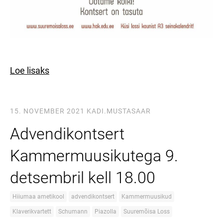
Loe lisaks
15. NOVEMBER 2021
KADI.MUSTASAAR
Advendikontsert
Kammermuusikutega 9.
detsembril kell 18.00
Hiiumaa ametikool
advendikontsert
Kammermuusikud
Klaverikvartett
Schumann
Piazolla
Suuremõisa Loss