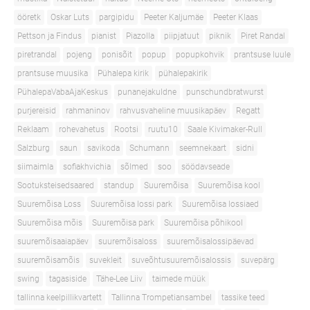
ööretk
Oskar Luts
pargipidu
Peeter Kaljumäe
Peeter Klaas
Pettson ja Findus
pianist
Piazolla
piipjatuut
piknik
Piret Randal
piretrandal
pojeng
ponisõit
popup
popupkohvik
prantsuse luule
prantsuse muusika
Pühalepa kirik
pühalepakirik
PühalepaVabaAjaKeskus
punanejakuldne
punschundbratwurst
purjereisid
rahmaninov
rahvusvaheline muusikapäev
Regatt
Reklaam
rohevahetus
Rootsi
ruutu10
Saale Kivimaker-Rull
Salzburg
saun
savikoda
Schumann
seemnekaart
sidni
siimaimla
sofiakhvichia
sõlmed
soo
söödavseade
Sootuksteisedsaared
standup
Suuremõisa
Suuremõisa kool
Suuremõisa Loss
Suuremõisa lossi park
Suuremõisa lossiaed
Suuremõisa mõis
Suuremõisa park
Suuremõisa põhikool
suuremõisaaiapäev
suuremõisaloss
suuremõisalossipäevad
suuremõisamõis
suvekleit
suveõhtusuuremõisalossis
suvepärg
swing
tagasiside
Tähe-Lee Liiv
taimede müük
tallinna keelpillikvartett
Tallinna Trompetiansambel
tassike teed