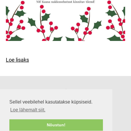
Loe lisaks
Suuremõisa loss
Lossi tee 3, Suuremõisa küla 92302, Hiiumaa
Sellel veebilehel kasutatakse küpsiseid.
info@suuremoisaloss.ee
Loe lähemalt siit.
LOSSI LAHTIOLEKUAJAD
RUUMIDE KASUTAMINE
Nõustun!