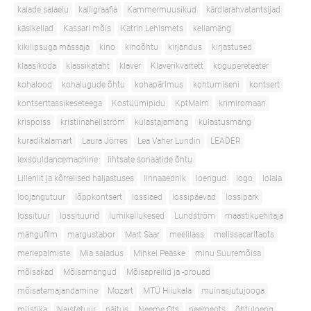
kalade salaelu
kalligraafia
Kammermuusikud
kärdlarahvatantsijad
käsikellad
Kassari mõis
Katrin Lehismets
kellamäng
kikilipsuga mässaja
kino
kinoõhtu
kirjandus
kirjastused
klaasikoda
klassikatäht
klaver
Klaverikvartett
kogupereteater
kohalood
kohalugude õhtu
kohapärimus
kohtumiseni
kontsert
kontserttassikeseteega
Kostüümipidu
KptMalm
krimiromaan
krispoiss
kristiinahellström
külastajamäng
külastusmäng
kuradikalamart
Laura Jörres
Lea Vaher Lundin
LEADER
lexsouldancemachine
lihtsate sonaatide õhtu
Lilleniit ja kõrrelised haljastuses
linnaaednik
loengud
logo
lolala
loojangutuur
lõppkontsert
lossiaed
lossipäevad
lossipark
lossituur
lossituurid
lumikellukesed
Lundström
maastikuehitaja
mängufilm
margustabor
Mart Saar
meelilass
melissacaritaots
merlepalmiste
Mia saladus
Mihkel Peäske
minu Suuremõisa
mõisakad
Mõisamängud
Mõisapreilid ja -prouad
mõisatemajandamine
Mozart
MTÜ Hiiukala
muinasjutujooga
müstika
Naistetuur
näitus
Neeme Ots
neemeots
õhtuloeng