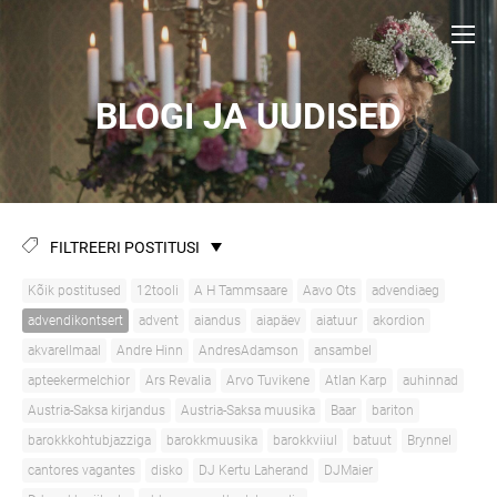
BLOGI JA UUDISED
FILTREERI POSTITUSI
Kõik postitused
12tooli
A H Tammsaare
Aavo Ots
advendiaeg
advendikontsert
advent
aiandus
aiapäev
aiatuur
akordion
akvarellmaal
Andre Hinn
AndresAdamson
ansambel
apteekermelchior
Ars Revalia
Arvo Tuvikene
Atlan Karp
auhinnad
Austria-Saksa kirjandus
Austria-Saksa muusika
Baar
bariton
barokkkohtubjazziga
barokkmuusika
barokkviiul
batuut
Brynnel
cantores vagantes
disko
DJ Kertu Laherand
DJMaier