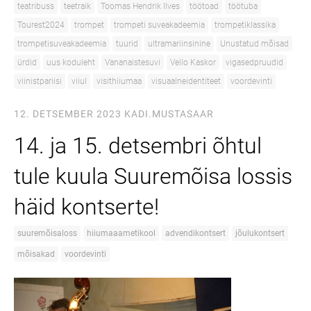
teatribuss
teetraik
Toomas Hendrik Ilves
töötoad
töötuba
Tourest2024
trompet
trompeti suveakadeemia
trompetiklassika
trompetisuveakadeemia
tuurid
ultramariinsinine
Unustatud mõisad
ürdid
uus koduleht
Vananaistesuvi
Vello Kaskor
vigasedpruudid
viinistpariisi
viiul
visithiiumaa
visuaalneidentiteet
voordevinti
12. DETSEMBER 2023
KADI.MUSTASAAR
14. ja 15. detsembri õhtul
tule kuula Suuremõisa lossis
häid kontserte!
suuremõisaloss
hiiumaaametikool
advendikontsert
jõulukontsert
mõisakad
voordevinti