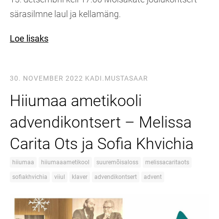
särasilmne laul ja kellamäng.
Loe lisaks
30. NOVEMBER 2022
KADI.MUSTASAAR
Hiiumaa ametikooli
advendikontsert – Melissa
Carita Ots ja Sofia Khvichia
hiiumaa
hiiumaaametikool
suuremõisaloss
melissacaritaots
sofiakhvichia
viiul
klaver
advendikontsert
advent