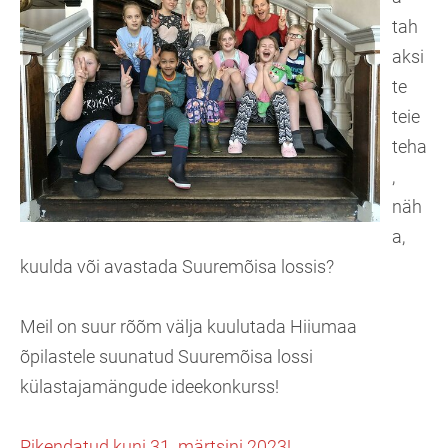
tah
aksi
te
teie
teha
,
näh
a,
kuulda või avastada Suuremõisa lossis?
Meil on suur rõõm välja kuulutada Hiiumaa
õpilastele suunatud Suuremõisa lossi
külastajamängude ideekonkurss!
Pikendatud kuni 31. märtsini 2023!