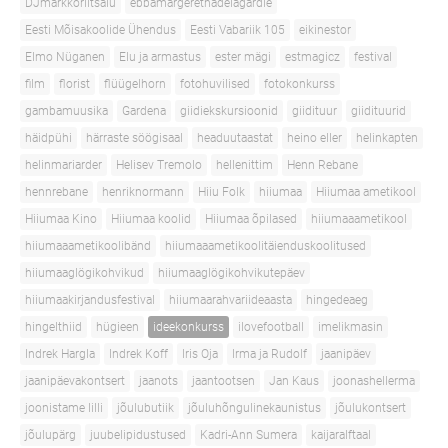
DJmarkkoriitsalu
ebbamargerethadelagardie
Eesti Mõisakoolide Ühendus
Eesti Vabariik 105
eikinestor
Elmo Nüganen
Elu ja armastus
ester mägi
estmagicz
festival
film
florist
flüügelhorn
fotohuvilised
fotokonkurss
gambamuusika
Gardena
giidiekskursioonid
giidituur
giidituurid
häidpühi
härraste söögisaal
headuutaastat
heino eller
helinkapten
helinmariarder
Helisev Tremolo
hellenittim
Henn Rebane
hennrebane
henriknormann
Hiiu Folk
hiiumaa
Hiiumaa ametikool
Hiiumaa Kino
Hiiumaa koolid
Hiiumaa õpilased
hiiumaaametikool
hiiumaaametikoolibänd
hiiumaaametikoolitäienduskoolitused
hiiumaaglögikohvikud
hiiumaaglögikohvikutepäev
hiiumaakirjandusfestival
hiiumaarahvariideaasta
hingedeaeg
hingelthiid
hügieen
ideekonkurss
ilovefootball
imelikmasin
Indrek Hargla
Indrek Koff
Iris Oja
Irma ja Rudolf
jaanipäev
jaanipäevakontsert
jaanots
jaantootsen
Jan Kaus
joonashellerma
joonistame lilli
jõulubutiik
jõuluhõngulinekaunistus
jõulukontsert
jõulupärg
juubelipidustused
Kadri-Ann Sumera
kaijaralftaal