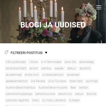
BLOGI JA UUDISED
FILTREERI POSTITUSI
Kõik postitused
12tooli
A H Tammsaare
Aavo Ots
advendiaeg
advendikontsert
advent
aiandus
aiapäev
aiatuur
akordion
akvarellmaal
Andre Hinn
AndresAdamson
ansambel
apteekermelchior
Ars Revalia
Arvo Tuvikene
Atlan Karp
auhinnad
Austria-Saksa kirjandus
Austria-Saksa muusika
Baar
bariton
barokkkohtubjazziga
barokkmuusika
barokkviiul
batuut
Brynnel
cantores vagantes
disko
DJ Kertu Laherand
DJMaier