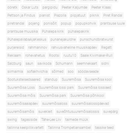
ööretk
Oskar Luts
pargipidu
Peeter Kaljumäe
Peeter Klaas
Pettson ja Findus
pianist
Piazolla
piipjatuut
piknik
Piret Randal
piretrandal
pojeng
ponisõit
popup
popupkohvik
prantsuse luule
prantsuse muusika
Pühalepa kirik
pühalepakirik
PühalepaVabaAjaKeskus
punanejakuldne
punschundbratwurst
purjereisid
rahmaninov
rahvusvaheline muusikapäev
Regatt
Reklaam
rohevahetus
Rootsi
ruutu10
Saale Kivimaker-Rull
Salzburg
saun
savikoda
Schumann
seemnekaart
sidni
siimaimla
sofiakhvichia
sõlmed
soo
söödavseade
Sootuksteisedsaared
standup
Suuremõisa
Suuremõisa kool
Suuremõisa Loss
Suuremõisa lossi park
Suuremõisa lossiaed
Suuremõisa mõis
Suuremõisa park
Suuremõisa põhikool
suuremõisaaiapäev
suuremõisaloss
suuremõisalossipäevad
suuremõisamõis
suvekleit
suveõhtusuuremõisalossis
suvepärg
swing
tagasiside
Tähe-Lee Liiv
taimede müük
tallinna keelpillikvartett
Tallinna Trompetiansambel
tassike teed