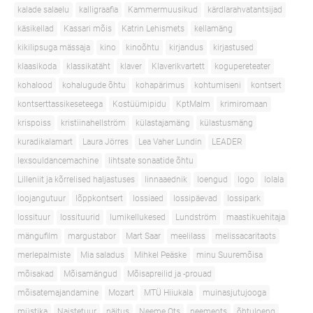
kalade salaelu
kalligraafia
Kammermuusikud
kärdlarahvatantsijad
käsikellad
Kassari mõis
Katrin Lehismets
kellamäng
kikilipsuga mässaja
kino
kinoõhtu
kirjandus
kirjastused
klaasikoda
klassikatäht
klaver
Klaverikvartett
kogupereteater
kohalood
kohalugude õhtu
kohapärimus
kohtumiseni
kontsert
kontserttassikeseteega
Kostüümipidu
KptMalm
krimiromaan
krispoiss
kristiinahellström
külastajamäng
külastusmäng
kuradikalamart
Laura Jörres
Lea Vaher Lundin
LEADER
lexsouldancemachine
lihtsate sonaatide õhtu
Lilleniit ja kõrrelised haljastuses
linnaaednik
loengud
logo
lolala
loojangutuur
lõppkontsert
lossiaed
lossipäevad
lossipark
lossituur
lossituurid
lumikellukesed
Lundström
maastikuehitaja
mängufilm
margustabor
Mart Saar
meelilass
melissacaritaots
merlepalmiste
Mia saladus
Mihkel Peäske
minu Suuremõisa
mõisakad
Mõisamängud
Mõisapreilid ja -prouad
mõisatemajandamine
Mozart
MTÜ Hiiukala
muinasjutujooga
müstika
Naistetuur
näitus
Neeme Ots
neemeots
õhtuloeng