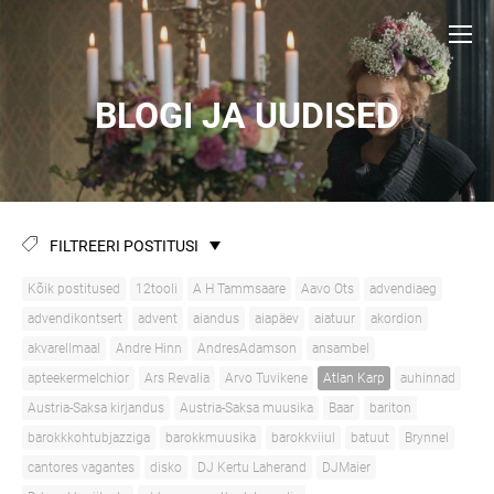
BLOGI JA UUDISED
FILTREERI POSTITUSI
Kõik postitused
12tooli
A H Tammsaare
Aavo Ots
advendiaeg
advendikontsert
advent
aiandus
aiapäev
aiatuur
akordion
akvarellmaal
Andre Hinn
AndresAdamson
ansambel
apteekermelchior
Ars Revalia
Arvo Tuvikene
Atlan Karp
auhinnad
Austria-Saksa kirjandus
Austria-Saksa muusika
Baar
bariton
barokkkohtubjazziga
barokkmuusika
barokkviiul
batuut
Brynnel
cantores vagantes
disko
DJ Kertu Laherand
DJMaier