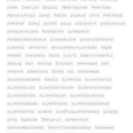
ööretk
Oskar Luts
pargipidu
Peeter Kaljumäe
Peeter Klaas
Pettson ja Findus
pianist
Piazolla
piipjatuut
piknik
Piret Randal
piretrandal
pojeng
ponisõit
popup
popupkohvik
prantsuse luule
prantsuse muusika
Pühalepa kirik
pühalepakirik
PühalepaVabaAjaKeskus
punanejakuldne
punschundbratwurst
purjereisid
rahmaninov
rahvusvaheline muusikapäev
Regatt
Reklaam
rohevahetus
Rootsi
ruutu10
Saale Kivimaker-Rull
Salzburg
saun
savikoda
Schumann
seemnekaart
sidni
siimaimla
sofiakhvichia
sõlmed
soo
söödavseade
Sootuksteisedsaared
standup
Suuremõisa
Suuremõisa kool
Suuremõisa Loss
Suuremõisa lossi park
Suuremõisa lossiaed
Suuremõisa mõis
Suuremõisa park
Suuremõisa põhikool
suuremõisaaiapäev
suuremõisaloss
suuremõisalossipäevad
suuremõisamõis
suvekleit
suveõhtusuuremõisalossis
suvepärg
swing
tagasiside
Tähe-Lee Liiv
taimede müük
tallinna keelpillikvartett
Tallinna Trompetiansambel
tassike teed