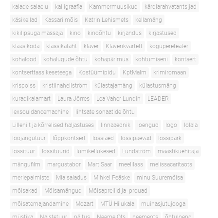
kalade salaelu
kalligraafia
Kammermuusikud
kärdlarahvatantsijad
käsikellad
Kassari mõis
Katrin Lehismets
kellamäng
kikilipsuga mässaja
kino
kinoõhtu
kirjandus
kirjastused
klaasikoda
klassikatäht
klaver
Klaverikvartett
kogupereteater
kohalood
kohalugude õhtu
kohapärimus
kohtumiseni
kontsert
kontserttassikeseteega
Kostüümipidu
KptMalm
krimiromaan
krispoiss
kristiinahellström
külastajamäng
külastusmäng
kuradikalamart
Laura Jörres
Lea Vaher Lundin
LEADER
lexsouldancemachine
lihtsate sonaatide õhtu
Lilleniit ja kõrrelised haljastuses
linnaaednik
loengud
logo
lolala
loojangutuur
lõppkontsert
lossiaed
lossipäevad
lossipark
lossituur
lossituurid
lumikellukesed
Lundström
maastikuehitaja
mängufilm
margustabor
Mart Saar
meelilass
melissacaritaots
merlepalmiste
Mia saladus
Mihkel Peäske
minu Suuremõisa
mõisakad
Mõisamängud
Mõisapreilid ja -prouad
mõisatemajandamine
Mozart
MTÜ Hiiukala
muinasjutujooga
müstika
Naistetuur
näitus
Neeme Ots
neemeots
õhtuloeng