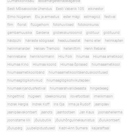
DJmarkkoriitsalu
ebbamargerethadelagardie
Eesti Mõisakoolide Ühendus
Eesti Vabariik 105
eikinestor
Elmo Nüganen
Elu ja armastus
ester mägi
estmagicz
festival
film
florist
flüügelhorn
fotohuvilised
fotokonkurss
gambamuusika
Gardena
giidiekskursioonid
giidituur
giidituurid
häidpühi
härraste söögisaal
headuutaastat
heino eller
helinkapten
helinmariarder
Helisev Tremolo
hellenittim
Henn Rebane
hennrebane
henriknormann
Hiiu Folk
hiiumaa
Hiiumaa ametikool
Hiiumaa Kino
Hiiumaa koolid
Hiiumaa õpilased
hiiumaaametikool
hiiumaaametikoolibänd
hiiumaaametikoolitäienduskoolitused
hiiumaaglögikohvikud
hiiumaaglögikohvikutepäev
hiiumaakirjandusfestival
hiiumaarahvariideaasta
hingedeaeg
hingelthiid
hügieen
ideekonkurss
ilovefootball
imelikmasin
Indrek Hargla
Indrek Koff
Iris Oja
Irma ja Rudolf
jaanipäev
jaanipäevakontsert
jaanots
jaantootsen
Jan Kaus
joonashellerma
joonistame lilli
jõulubutiik
jõuluhõngulinekaunistus
jõulukontsert
jõulupärg
juubelipidustused
Kadri-Ann Sumera
kaijaralftaal