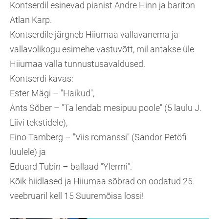
Kontserdil esinevad pianist Andre Hinn ja bariton
Atlan Karp.
Kontserdile järgneb Hiiumaa vallavanema ja
vallavolikogu esimehe vastuvõtt, mil antakse üle
Hiiumaa valla tunnustusavaldused.
Kontserdi kavas:
Ester Mägi – "Haikud",
Ants Sõber – "Ta lendab mesipuu poole" (5 laulu J.
Liivi tekstidele),
Eino Tamberg – "Viis romanssi" (Sandor Petöfi
luulele) ja
Eduard Tubin – ballaad "Ylermi".
Kõik hiidlased ja Hiiumaa sõbrad on oodatud 25.
veebruaril kell 15 Suuremõisa lossi!