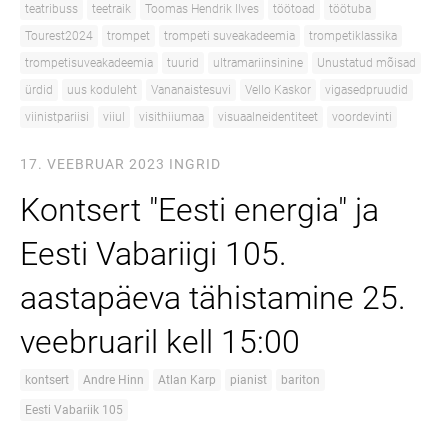
teatribuss
teetraik
Toomas Hendrik Ilves
töötoad
töötuba
Tourest2024
trompet
trompeti suveakadeemia
trompetiklassika
trompetisuveakadeemia
tuurid
ultramariinsinine
Unustatud mõisad
ürdid
uus koduleht
Vananaistesuvi
Vello Kaskor
vigasedpruudid
viinistpariisi
viiul
visithiiumaa
visuaalneidentiteet
voordevinti
17. VEEBRUAR 2023
INGRID
Kontsert "Eesti energia" ja
Eesti Vabariigi 105.
aastapäeva tähistamine 25.
veebruaril kell 15:00
kontsert
Andre Hinn
Atlan Karp
pianist
bariton
Eesti Vabariik 105