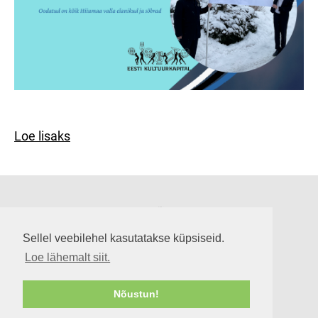
Loe lisaks
Suuremõisa loss
Lossi tee 3, Suuremõisa küla 92302, Hiiumaa
Sellel veebilehel kasutatakse küpsiseid.
info@suuremoisaloss.ee
Loe lähemalt siit.
LOSSI LAHTIOLEKUAJAD
RUUMIDE KASUTAMINE
Nõustun!