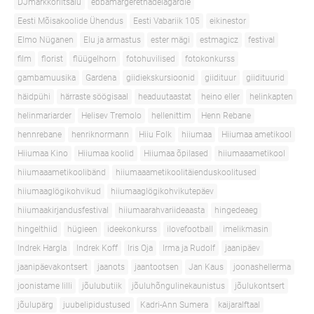
DJmarkkoriitsalu
ebbamargerethadelagardie
Eesti Mõisakoolide Ühendus
Eesti Vabariik 105
eikinestor
Elmo Nüganen
Elu ja armastus
ester mägi
estmagicz
festival
film
florist
flüügelhorn
fotohuvilised
fotokonkurss
gambamuusika
Gardena
giidiekskursioonid
giidituur
giidituurid
häidpühi
härraste söögisaal
headuutaastat
heino eller
helinkapten
helinmariarder
Helisev Tremolo
hellenittim
Henn Rebane
hennrebane
henriknormann
Hiiu Folk
hiiumaa
Hiiumaa ametikool
Hiiumaa Kino
Hiiumaa koolid
Hiiumaa õpilased
hiiumaaametikool
hiiumaaametikoolibänd
hiiumaaametikoolitäienduskoolitused
hiiumaaglögikohvikud
hiiumaaglögikohvikutepäev
hiiumaakirjandusfestival
hiiumaarahvariideaasta
hingedeaeg
hingelthiid
hügieen
ideekonkurss
ilovefootball
imelikmasin
Indrek Hargla
Indrek Koff
Iris Oja
Irma ja Rudolf
jaanipäev
jaanipäevakontsert
jaanots
jaantootsen
Jan Kaus
joonashellerma
joonistame lilli
jõulubutiik
jõuluhõngulinekaunistus
jõulukontsert
jõulupärg
juubelipidustused
Kadri-Ann Sumera
kaijaralftaal