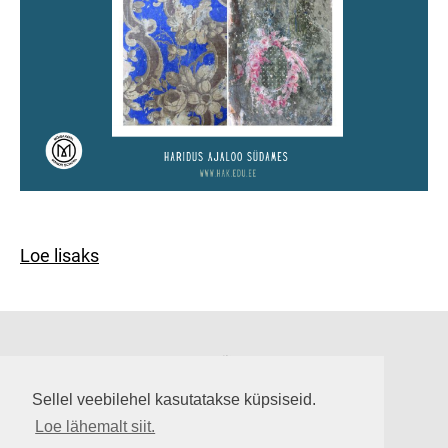
Loe lisaks
Suuremõisa loss
Lossi tee 3, Suuremõisa küla 92302, Hiiumaa
Sellel veebilehel kasutatakse küpsiseid.
info@suuremoisaloss.ee
Loe lähemalt siit.
LOSSI LAHTIOLEKUAJAD