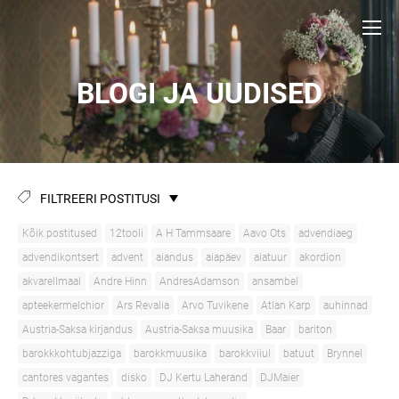
BLOGI JA UUDISED
FILTREERI POSTITUSI
Kõik postitused
12tooli
A H Tammsaare
Aavo Ots
advendiaeg
advendikontsert
advent
aiandus
aiapäev
aiatuur
akordion
akvarellmaal
Andre Hinn
AndresAdamson
ansambel
apteekermelchior
Ars Revalia
Arvo Tuvikene
Atlan Karp
auhinnad
Austria-Saksa kirjandus
Austria-Saksa muusika
Baar
bariton
barokkkohtubjazziga
barokkmuusika
barokkviiul
batuut
Brynnel
cantores vagantes
disko
DJ Kertu Laherand
DJMaier