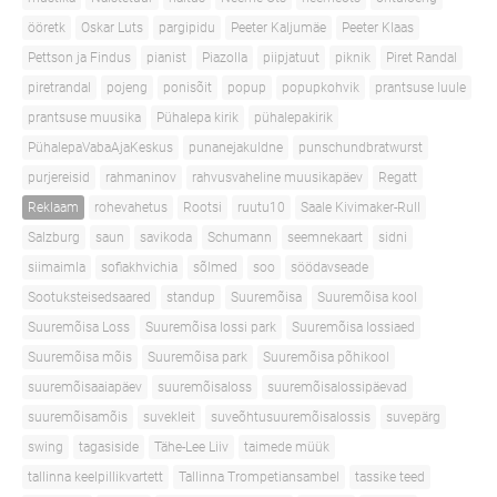
ööretk
Oskar Luts
pargipidu
Peeter Kaljumäe
Peeter Klaas
Pettson ja Findus
pianist
Piazolla
piipjatuut
piknik
Piret Randal
piretrandal
pojeng
ponisõit
popup
popupkohvik
prantsuse luule
prantsuse muusika
Pühalepa kirik
pühalepakirik
PühalepaVabaAjaKeskus
punanejakuldne
punschundbratwurst
purjereisid
rahmaninov
rahvusvaheline muusikapäev
Regatt
Reklaam
rohevahetus
Rootsi
ruutu10
Saale Kivimaker-Rull
Salzburg
saun
savikoda
Schumann
seemnekaart
sidni
siimaimla
sofiakhvichia
sõlmed
soo
söödavseade
Sootuksteisedsaared
standup
Suuremõisa
Suuremõisa kool
Suuremõisa Loss
Suuremõisa lossi park
Suuremõisa lossiaed
Suuremõisa mõis
Suuremõisa park
Suuremõisa põhikool
suuremõisaaiapäev
suuremõisaloss
suuremõisalossipäevad
suuremõisamõis
suvekleit
suveõhtusuuremõisalossis
suvepärg
swing
tagasiside
Tähe-Lee Liiv
taimede müük
tallinna keelpillikvartett
Tallinna Trompetiansambel
tassike teed