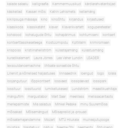
kalade salaelu
kalligraafia
Kammermuusikud
kärdlarahvatantsijad
käsikellad
Kassari mõis
Katrin Lehismets
kellamäng
kikilipsuga mässaja
kino
kinoõhtu
kirjandus
kirjastused
klaasikoda
klassikatäht
klaver
Klaverikvartett
kogupereteater
kohalood
kohalugude õhtu
kohapärimus
kohtumiseni
kontsert
kontserttassikeseteega
Kostüümipidu
KptMalm
krimiromaan
krispoiss
kristiinahellström
külastajamäng
külastusmäng
kuradikalamart
Laura Jörres
Lea Vaher Lundin
LEADER
lexsouldancemachine
lihtsate sonaatide õhtu
Lilleniit ja kõrrelised haljastuses
linnaaednik
loengud
logo
lolala
loojangutuur
lõppkontsert
lossiaed
lossipäevad
lossipark
lossituur
lossituurid
lumikellukesed
Lundström
maastikuehitaja
mängufilm
margustabor
Mart Saar
meelilass
melissacaritaots
merlepalmiste
Mia saladus
Mihkel Peäske
minu Suuremõisa
mõisakad
Mõisamängud
Mõisapreilid ja -prouad
mõisatemajandamine
Mozart
MTÜ Hiiukala
muinasjutujooga
müstika
Naistetuur
näitus
Neeme Ots
neemeots
õhtuloeng