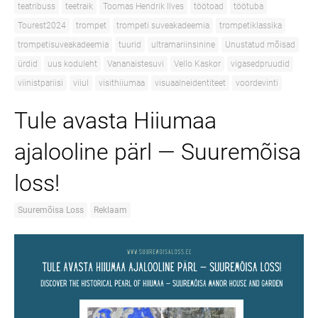
teatribuss
teetraik
Toomas Hendrik Ilves
töötoad
töötuba
Tourest2024
trompet
trompeti suveakadeemia
trompetiklassika
trompetisuveakadeemia
tuurid
ultramariinsinine
Unustatud mõisad
ürdid
uus koduleht
Vananaistesuvi
Vello Kaskor
vigasedpruudid
viinistpariisi
viiul
visithiiumaa
visuaalneidentiteet
voordevinti
Tule avasta Hiiumaa
ajalooline pärl — Suuremõisa
loss!
Suuremõisa Loss
Reklaam