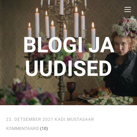
BLOGI JA
UUDISED
22. DETSEMBER 2021
KADI.MUSTASAAR
KOMMENTAARID
(10)