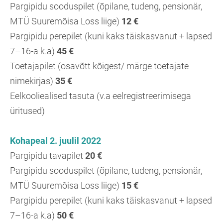
Pargipidu sooduspilet (õpilane, tudeng, pensionär,
MTÜ Suuremõisa Loss liige)
12 €
Pargipidu perepilet (kuni kaks täiskasvanut + lapsed
7–16-a k.a)
45
€
Toetajapilet (osavõtt kõigest/ märge toetajate
nimekirjas)
35 €
Eelkooliealised tasuta (v.a eelregistreerimisega
üritused)
Kohapeal 2. juulil 2022
Pargipidu tavapilet
20 €
Pargipidu sooduspilet (õpilane, tudeng, pensionär,
MTÜ Suuremõisa Loss liige)
15 €
Pargipidu perepilet (kuni kaks täiskasvanut + lapsed
7–16-a k.a)
50
€