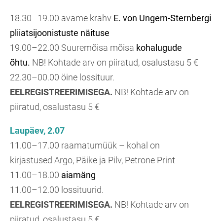
18.30–19.00 avame krahv
E. von Ungern-Sternbergi
pliiatsijoonistuste näituse
19.00–22.00 Suuremõisa mõisa
kohalugude
õhtu.
NB! Kohtade arv on piiratud, osalustasu 5 €
22.30–00.00 öine lossituur.
EELREGISTREERIMISEGA.
NB! Kohtade arv on
piiratud, osalustasu 5 €
Laupäev, 2.07
11.00–17.00 raamatumüük – kohal on
kirjastused Argo, Päike ja Pilv, Petrone Print
11.00–18.00
aiamäng
11.00–12.00 lossituurid.
EELREGISTREERIMISEGA.
NB! Kohtade arv on
piiratud, osalustasu 5 €