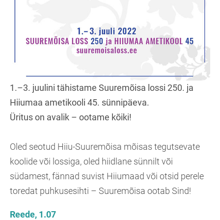
1.–3. juulini tähistame Suuremõisa lossi 250. ja
Hiiumaa ametikooli 45. sünnipäeva.
Üritus on avalik – ootame kõiki!
Oled seotud Hiiu-Suuremõisa mõisas tegutsevate
koolide või lossiga, oled hiidlane sünnilt või
südamest, fännad suvist Hiiumaad või otsid perele
toredat puhkusesihti – Suuremõisa ootab Sind!
Reede, 1.07