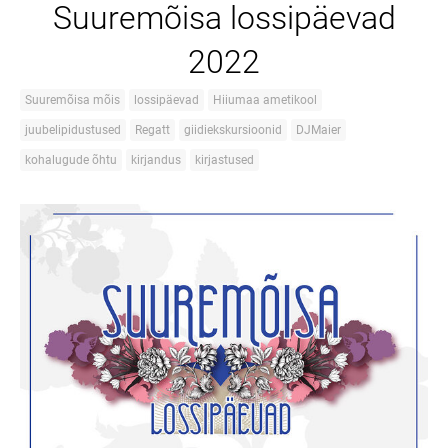
Suuremõisa lossipäevad
2022
Suuremõisa mõis
lossipäevad
Hiiumaa ametikool
juubelipidustused
Regatt
giidiekskursioonid
DJMaier
kohalugude õhtu
kirjandus
kirjastused