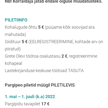
NB! Korraldaja jätab endale õiguse muudatusteks.
PILETIINFO
Kohalugude õhtu
5 €
(püüame kõik soovijad ära
mahutada)
Giidituur
5 €
(EELREGISTREERIMINE, kohtade arv on
piiratud)
Grete Olevi töötoa osalustasu
2 €
, registreerimine
kohapeal
Lastekirjanduse keskuse töötoad TASUTA
Pargipeo piletid
müügil PILETILEVIS
.
1. mai – 1. juuli (k.a) 2022
Pargipidu tavapilet
17 €