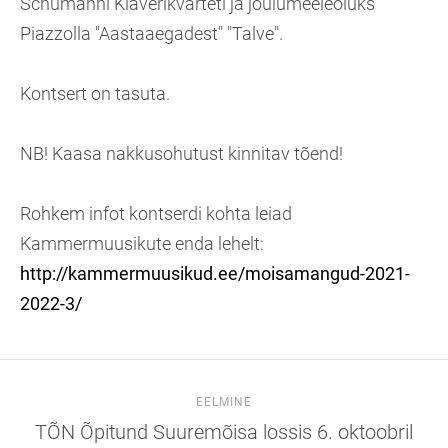
Schumanni Klaverikvarteti ja jõulumeeleoluks
Piazzolla "Aastaaegadest" "Talve".
Kontsert on tasuta.
NB! Kaasa nakkusohutust kinnitav tõend!
Rohkem infot kontserdi kohta leiad
Kammermuusikute enda lehelt:
http://kammermuusikud.ee/moisamangud-2021-
2022-3/
EELMINE
TÕN Õpitund Suuremõisa lossis 6. oktoobril