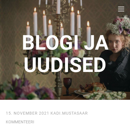
BLOGI JA
UUDISED
15. NOVEMBER 2021
KADI.MUSTASAAR
KOMMENTEERI