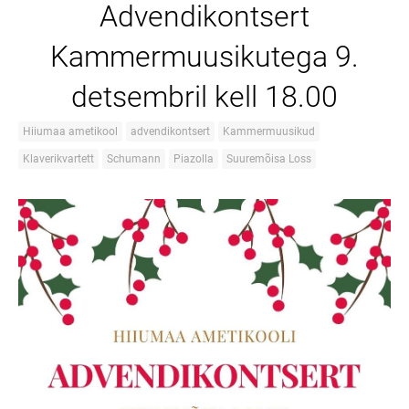
Advendikontsert
Kammermuusikutega 9.
detsembril kell 18.00
Hiiumaa ametikool
advendikontsert
Kammermuusikud
Klaverikvartett
Schumann
Piazolla
Suuremõisa Loss