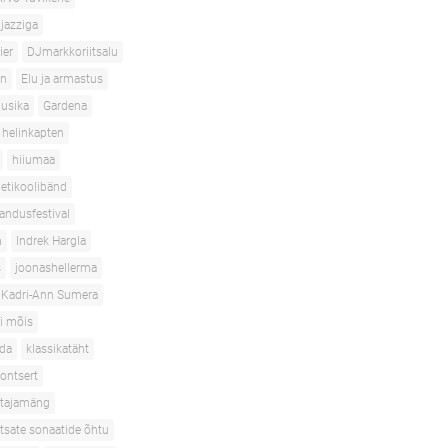
jazziga
ier
DJmarkkoriitsalu
en
Elu ja armastus
usika
Gardena
helinkapten
hiiumaa
etikoolibänd
andusfestival
n
Indrek Hargla
s
joonashellerma
Kadri-Ann Sumera
i mõis
oda
klassikatäht
ontsert
stajamäng
htsate sonaatide õhtu