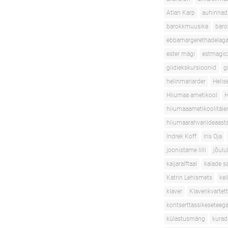
Atlan Karp
auhinnad
barokkmuusika
baro
ebbamargerethadelaga
ester mägi
estmagic
giidiekskursioonid
g
helinmariarder
Helis
Hiiumaa ametikool
H
hiiumaaametikoolitäie
hiiumaarahvariideaast
Indrek Koff
Iris Oja
joonistame lilli
jõulu
kaijaralftaal
kalade s
Katrin Lehismets
ke
klaver
Klaverikvartett
kontserttassikeseteeg
külastusmäng
kurad