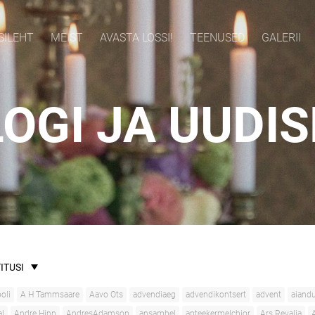
SILEHT
MEIST
AVASTA LOSSI!
TEENUSED
GALERII
OGI JA UUDI
ITUSI
oli
A H Tammsaare
Aavo Ots
advendiaeg
advendikontsert
advent
aiand
al
Andre Hinn
AndresAdamson
ansambel
apteekermelchior
Ars Revalia