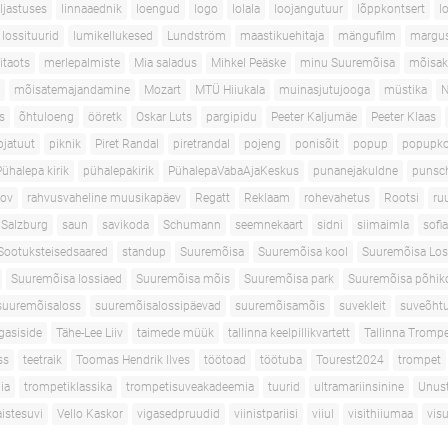
aljastuses
linnaaednik
loengud
logo
lolala
loojangutuur
lõppkontsert
l
lossituurid
lumikellukesed
Lundström
maastikuehitaja
mängufilm
margus
itaots
merlepalmiste
Mia saladus
Mihkel Peäske
minu Suuremõisa
mõisak
mõisatemajandamine
Mozart
MTÜ Hiiukala
muinasjutujooga
müstika
N
s
õhtuloeng
ööretk
Oskar Luts
pargipidu
Peeter Kaljumäe
Peeter Klaas
pjatuut
piknik
Piret Randal
piretrandal
pojeng
ponisõit
popup
popupko
Pühalepa kirik
pühalepakirik
PühalepaVabaAjaKeskus
punanejakuldne
punsc
nov
rahvusvaheline muusikapäev
Regatt
Reklaam
rohevahetus
Rootsi
ru
Salzburg
saun
savikoda
Schumann
seemnekaart
sidni
siimaimla
sofi
Sootuksteisedsaared
standup
Suuremõisa
Suuremõisa kool
Suuremõisa Los
Suuremõisa lossiaed
Suuremõisa mõis
Suuremõisa park
Suuremõisa põhik
suuremõisaloss
suuremõisalossipäevad
suuremõisamõis
suvekleit
suveõhtu
gasiside
Tähe-Lee Liiv
taimede müük
tallinna keelpillikvartett
Tallinna Tromp
ss
teetraik
Toomas Hendrik Ilves
töötoad
töötuba
Tourest2024
trompet
ia
trompetiklassika
trompetisuveakadeemia
tuurid
ultramariinsinine
Unus
istesuvi
Vello Kaskor
vigasedpruudid
viinistpariisi
viiul
visithiiumaa
vis