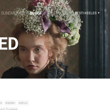
SÜNDMUSED
BLOGI
KONTAKT
EESTI KEELES
SED
us
aiapäev
aiatuur
Arvo Tuvikene