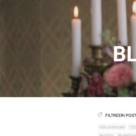
E
BL
FILTREERI POST
Kõik postitused
12to
akordion
akvarellma