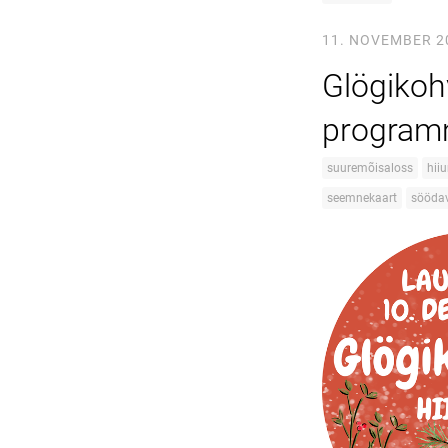
11. NOVEMBER 2
Glögikoh
programm
suuremõisaloss
hii
seemnekaart
sööda