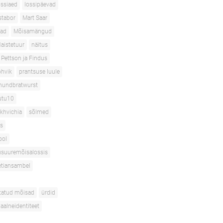
ossiaed
lossipäevad
tabor
Mart Saar
ad
Mõisamängud
aistetuur
näitus
Pettson ja Findus
hvik
prantsuse luule
hundbratwurst
utu10
akhvichia
sõlmed
s
ool
suuremõisalossis
etiansambel
tatud mõisad
ürdid
uaalneidentiteet