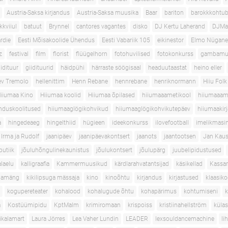
Austria-Saksa kirjandus
Austria-Saksa muusika
Baar
bariton
barokkkohtub
kkviiul
batuut
Brynnel
cantores vagantes
disko
DJ Kertu Laherand
DJMa
rdie
Eesti Mõisakoolide Ühendus
Eesti Vabariik 105
eikinestor
Elmo Nügan
z
festival
film
florist
flüügelhorn
fotohuvilised
fotokonkurss
gambamu
iidituur
giidituurid
häidpühi
härraste söögisaal
headuutaastat
heino eller
ev Tremolo
hellenittim
Henn Rebane
hennrebane
henriknormann
Hiiu Folk
iiumaa Kino
Hiiumaa koolid
Hiiumaa õpilased
hiiumaaametikool
hiiumaaam
nduskoolitused
hiiumaaglögikohvikud
hiiumaaglögikohvikutepäev
hiiumaakirj
a
hingedeaeg
hingelthiid
hügieen
ideekonkurss
ilovefootball
imelikmasi
Irma ja Rudolf
jaanipäev
jaanipäevakontsert
jaanots
jaantootsen
Jan Kau
butiik
jõuluhõngulinekaunistus
jõulukontsert
jõulupärg
juubelipidustused
alaelu
kalligraafia
Kammermuusikud
kärdlarahvatantsijad
käsikellad
Kassar
llamäng
kikilipsuga mässaja
kino
kinoõhtu
kirjandus
kirjastused
klaasik
kogupereteater
kohalood
kohalugude õhtu
kohapärimus
kohtumiseni
k
a
Kostüümipidu
KptMalm
krimiromaan
krispoiss
kristiinahellström
küla
ikalamart
Laura Jörres
Lea Vaher Lundin
LEADER
lexsouldancemachine
li