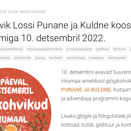
022
KADI.MUSTASAAR
vik Lossi Punane ja Kuldne koos
iga 10. detsembril 2022.
umaaametikool
hiiumaaglögikohvikud
punanejakuldne
giidituur
töötuba
vseade
jõulubutiik
popup
kontsert
advendiaeg
meelilass
helinkapten
10. detsembril avavad Suuremõ
Hiiumaa ametikool glögikohv
PUNANE JA KULDNE.
Kutsume
ja advendiaja programmi kogu
Lisaks glögile ja hõrgutistele 
töötoad, butiik, giidituur ja kont