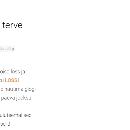
 terve
jõulupärg
isa loss ja
iku
LOSSI
 nautima glögi
 päeva jooksul!
jõuluteemalised
sert!