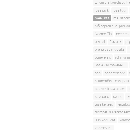
Lilleniit ja kõrrelised h
lossipark
lossituur
meelilass
melissacar
Mõisapreilid ja -prouad
Neeme Ots
neemeot
pianist
Piazolla
pii
prantsuse muusika
purjereisid
rahmani
Saale Kivimaker-Rull
soo
söödavseade
Suuremõisa lossi park
suuremõisaaiapäev
suvepärg
swing
ta
tassike teed
teatribu
trompeti suveakadeem
uus koduleht
Vanana
voordevinti