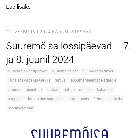
Loe lisaks
21. VEEBRUAR 2024
KADI.MUSTASAAR
Suuremõisa lossipäevad – 7.
ja 8. juunil 2024
suuremõisalossipäevad
suuremõisaloss
hiiumaaametikool
PühalepaVabaAjaKeskus
festival
ebbamargerethadelagardie
standup
piipjatuut
töötoad
batuut
ponisõit
kohalood
pargipidu
lexsouldancemachine
imelikmasin
DJmarkkoriitsalu
henriknormann