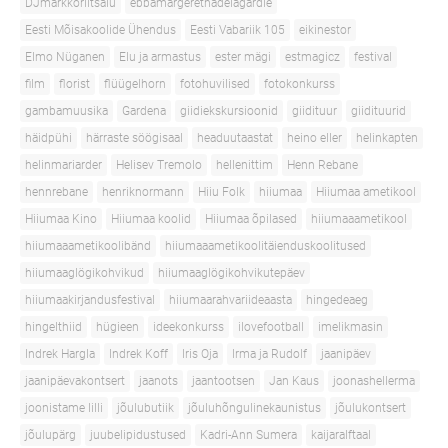
DJmarkkoriitsalu
ebbamargerethadelagardie
Eesti Mõisakoolide Ühendus
Eesti Vabariik 105
eikinestor
Elmo Nüganen
Elu ja armastus
ester mägi
estmagicz
festival
film
florist
flüügelhorn
fotohuvilised
fotokonkurss
gambamuusika
Gardena
giidiekskursioonid
giidituur
giidituurid
häidpühi
härraste söögisaal
headuutaastat
heino eller
helinkapten
helinmariarder
Helisev Tremolo
hellenittim
Henn Rebane
hennrebane
henriknormann
Hiiu Folk
hiiumaa
Hiiumaa ametikool
Hiiumaa Kino
Hiiumaa koolid
Hiiumaa õpilased
hiiumaaametikool
hiiumaaametikoolibänd
hiiumaaametikoolitäienduskoolitused
hiiumaaglögikohvikud
hiiumaaglögikohvikutepäev
hiiumaakirjandusfestival
hiiumaarahvariideaasta
hingedeaeg
hingelthiid
hügieen
ideekonkurss
ilovefootball
imelikmasin
Indrek Hargla
Indrek Koff
Iris Oja
Irma ja Rudolf
jaanipäev
jaanipäevakontsert
jaanots
jaantootsen
Jan Kaus
joonashellerma
joonistame lilli
jõulubutiik
jõuluhõngulinekaunistus
jõulukontsert
jõulupärg
juubelipidustused
Kadri-Ann Sumera
kaijaralftaal