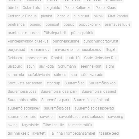
ööretk
Oskar Luts
pargipidu
Peeter Kaljumäe
Peeter Klaas
Pettson ja Findus
pianist
Piazolla
piipjatuut
piknik
Piret Randal
piretrandal
pojeng
ponisõit
popup
popupkohvik
prantsuse luule
prantsuse muusika
Pühalepa kirik
pühalepakirik
PühalepaVabaAjaKeskus
punanejakuldne
punschundbratwurst
purjereisid
rahmaninov
rahvusvaheline muusikapäev
Regatt
Reklaam
rohevahetus
Rootsi
ruutu10
Saale Kivimaker-Rull
Salzburg
saun
savikoda
Schumann
seemnekaart
sidni
siimaimla
sofiakhvichia
sõlmed
soo
söödavseade
Sootuksteisedsaared
standup
Suuremõisa
Suuremõisa kool
Suuremõisa Loss
Suuremõisa lossi park
Suuremõisa lossiaed
Suuremõisa mõis
Suuremõisa park
Suuremõisa põhikool
suuremõisaaiapäev
suuremõisaloss
suuremõisalossipäevad
suuremõisamõis
suvekleit
suveõhtusuuremõisalossis
suvepärg
swing
tagasiside
Tähe-Lee Liiv
taimede müük
tallinna keelpillikvartett
Tallinna Trompetiansambel
tassike teed