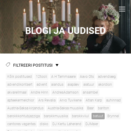
BLOGI JA UUDISED
FILTREERI POSTITUSI
Kõik postitused
12tooli
A H Tammsaare
Aavo Ots
advendiaeg
advendikontsert
advent
aiandus
aiapäev
aiatuur
akordion
akvarellmaal
Andre Hinn
AndresAdamson
ansambel
apteekermelchior
Ars Revalia
Arvo Tuvikene
Atlan Karp
auhinnad
Austria-Saksa kirjandus
Austria-Saksa muusika
Baar
bariton
barokkkohtubjazziga
barokkmuusika
barokkviiul
batuut
Brynnel
cantores vagantes
disko
DJ Kertu Laherand
DJMaier