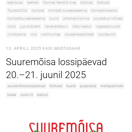
teatribuss
teetraik
Toomas Hendrik Ilves
töötoad
töötuba
Tourest2024
trompet
trompeti suveakadeemia
trompetiklassika
trompetisuveakadeemia
tuurid
ultramariinsinine
Unustatud mõisad
ürdid
uus koduleht
Vananaistesuvi
Vello Kaskor
vigasedpruudid
viinistpariisi
viiul
visithiiumaa
visuaalneidentiteet
voordevinti
13. APRILL 2025
KADI.MUSTASAAR
Suuremõisa lossipäevad
20.–21. juunil 2025
suuremõisalossipäevad
töötoad
tuurid
purjereisid
merlepalmiste
lolala
ruutu10
batuut