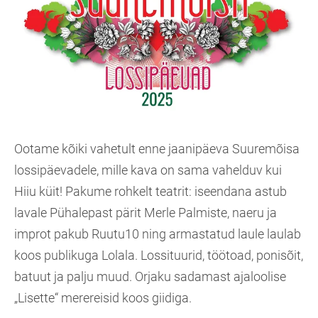
Ootame kõiki vahetult enne jaanipäeva Suuremõisa
lossipäevadele, mille kava on sama vahelduv kui
Hiiu küit! Pakume rohkelt teatrit: iseendana astub
lavale Pühalepast pärit Merle Palmiste, naeru ja
improt pakub Ruutu10 ning armastatud laule laulab
koos publikuga Lolala. Lossituurid, töötoad, ponisõit,
batuut ja palju muud. Orjaku sadamast ajaloolise
„Lisette“ merereisid koos giidiga.