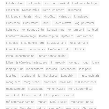
kalade salaelu
kalligraafia
Kammermuusikud
kärdlarahvatantsijad
käsikellad
Kassari mõis
Katrin Lehismets
kellamäng
kikilipsuga mässaja
kino
kinoõhtu
kirjandus
kirjastused
klaasikoda
klassikatäht
klaver
Klaverikvartett
kogupereteater
kohalood
kohalugude õhtu
kohapärimus
kohtumiseni
kontsert
kontserttassikeseteega
Kostüümipidu
KptMalm
krimiromaan
krispoiss
kristiinahellström
külastajamäng
külastusmäng
kuradikalamart
Laura Jörres
Lea Vaher Lundin
LEADER
lexsouldancemachine
lihtsate sonaatide õhtu
Lilleniit ja kõrrelised haljastuses
linnaaednik
loengud
logo
lolala
loojangutuur
lõppkontsert
lossiaed
lossipäevad
lossipark
lossituur
lossituurid
lumikellukesed
Lundström
maastikuehitaja
mängufilm
margustabor
Mart Saar
meelilass
melissacaritaots
merlepalmiste
Mia saladus
Mihkel Peäske
minu Suuremõisa
mõisakad
Mõisamängud
Mõisapreilid ja -prouad
mõisatemajandamine
Mozart
MTÜ Hiiukala
muinasjutujooga
müstika
Naistetuur
näitus
Neeme Ots
neemeots
õhtuloeng