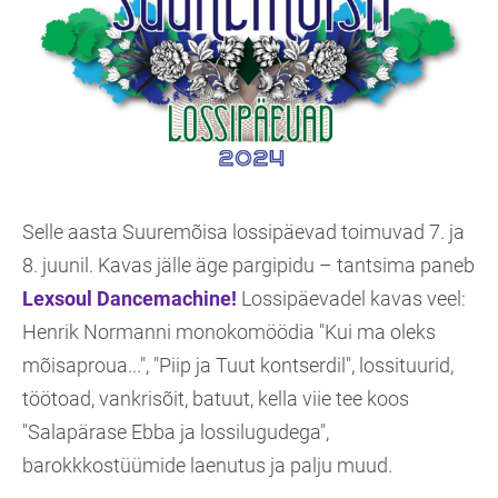
Selle aasta Suuremõisa lossipäevad toimuvad 7. ja
8. juunil. Kavas jälle äge pargipidu – tantsima paneb
Lexsoul Dancemachine!
Lossipäevadel kavas veel:
Henrik Normanni monokomöödia "Kui ma oleks
mõisaproua...", "Piip ja Tuut kontserdil", lossituurid,
töötoad, vankrisõit, batuut, kella viie tee koos
"Salapärase Ebba ja lossilugudega",
barokkkostüümide laenutus ja palju muud.