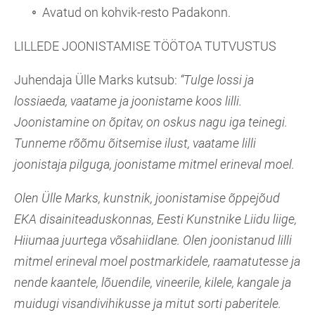
Avatud on kohvik-resto Padakonn.
LILLEDE JOONISTAMISE TÖÖTOA TUTVUSTUS
Juhendaja Ülle Marks kutsub:
“Tulge lossi ja
lossiaeda, vaatame ja joonistame koos lilli.
Joonistamine on õpitav, on oskus nagu iga teinegi.
Tunneme rõõmu õitsemise ilust, vaatame lilli
joonistaja pilguga, joonistame mitmel erineval moel.
Olen Ülle Marks, kunstnik, joonistamise õppejõud
EKA disainiteaduskonnas, Eesti Kunstnike Liidu liige,
Hiiumaa juurtega võsahiidlane. Olen joonistanud lilli
mitmel erineval moel postmarkidele, raamatutesse ja
nende kaantele, lõuendile, vineerile, kilele, kangale ja
muidugi visandivihikusse ja mitut sorti paberitele.