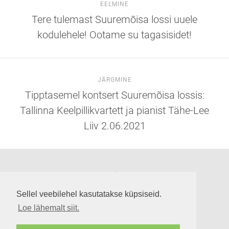
EELMINE
Tere tulemast Suuremõisa lossi uuele
kodulehele! Ootame su tagasisidet!
JÄRGMINE
Tipptasemel kontsert Suuremõisa lossis:
Tallinna Keelpillikvartett ja pianist Tähe-Lee
Liiv 2.06.2021
Suuremõisa loss
Lossi tee 3, Suuremõisa küla 92302, Hiiumaa
Sellel veebilehel kasutatakse küpsiseid.
info@suuremoisaloss.ee
Loe lähemalt siit.
LOSSI LAHTIOLEKUAJAD
RUUMIDE KASUTAMINE