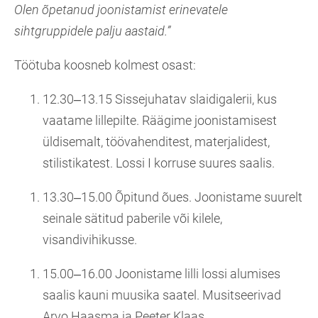
Olen õpetanud joonistamist erinevatele
sihtgruppidele palju aastaid.”
Töötuba koosneb kolmest osast:
12.30‒13.15 Sissejuhatav slaidigalerii, kus
vaatame lillepilte. Räägime joonistamisest
üldisemalt, töövahenditest, materjalidest,
stilistikatest. Lossi I korruse suures saalis.
13.30‒15.00 Õpitund õues. Joonistame suurelt
seinale sätitud paberile või kilele,
visandivihikusse.
15.00‒16.00 Joonistame lilli lossi alumises
saalis kauni muusika saatel. Musitseerivad
Arvo Haasma ja Peeter Klaas.