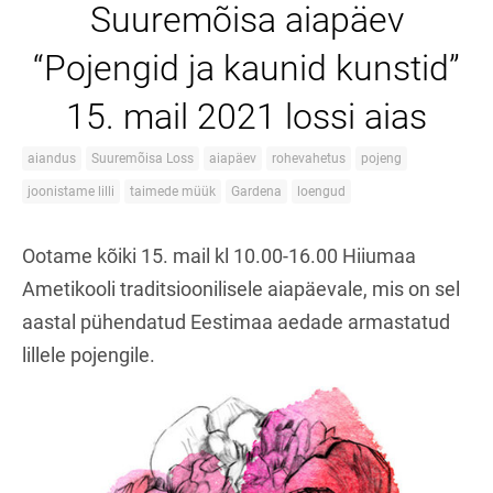
Suuremõisa aiapäev
“Pojengid ja kaunid kunstid”
15. mail 2021 lossi aias
aiandus
Suuremõisa Loss
aiapäev
rohevahetus
pojeng
joonistame lilli
taimede müük
Gardena
loengud
Ootame kõiki 15. mail kl 10.00-16.00
Hiiumaa
Ametikooli traditsioonilisele aiapäevale, mis on sel
aastal pühendatud Eestimaa aedade armastatud
lillele pojengile.