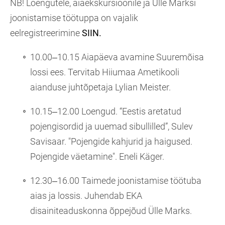
NB! Loengutele, aiaekskursioonile ja Ülle Marksi
joonistamise töötuppa on vajalik
eelregistreerimine
SIIN.
10.00‒10.15 Aiapäeva avamine Suuremõisa
lossi ees. Tervitab Hiiumaa Ametikooli
aianduse juhtõpetaja Lylian Meister.
10.15‒12.00 Loengud. “Eestis aretatud
pojengisordid ja uuemad sibullilled”, Sulev
Savisaar. "Pojengide kahjurid ja haigused.
Pojengide väetamine". Eneli Käger.
12.30‒16.00 Taimede joonistamise töötuba
aias ja lossis. Juhendab EKA
disainiteaduskonna õppejõud Ülle Marks.