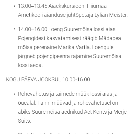
13.00‒13.45 Aiaekskursioon. Hiiumaa
Ametikooli aianduse juhtõpetaja Lylian Meister.
14.00‒16.00 Loeng Suuremõisa lossi aias.
Pojengidest kasvatamisest räägib Mädapea
mõisa perenaine Marika Vartla. Loengule
järgneb pojengipeenra rajamine Suuremõisa
lossi aeda.
KOGU PÄEVA JOOKSUL 10.00-16.00
Rohevahetus ja taimede müük lossi aias ja
õuealal. Taimi müüvad ja rohevahetusel on
abiks Suuremõisa aednikud Aet Konts ja Merje
Suits.