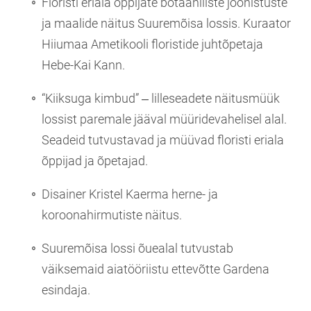
Floristi eriala õppijate botaaniliste joonistuste
ja maalide näitus Suuremõisa lossis. Kuraator
Hiiumaa Ametikooli floristide juhtõpetaja
Hebe-Kai Kann.
“Kiiksuga kimbud” ‒ lilleseadete näitusmüük
lossist paremale jääval müüridevahelisel alal.
Seadeid tutvustavad ja müüvad floristi eriala
õppijad ja õpetajad.
Disainer Kristel Kaerma herne- ja
koroonahirmutiste näitus.
Suuremõisa lossi õuealal tutvustab
väiksemaid aiatööriistu ettevõtte Gardena
esindaja.