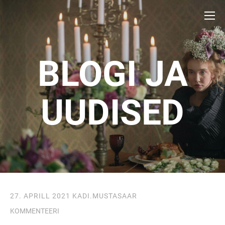
BLOGI JA
UUDISED
27. APRILL 2021
KADI.MUSTASAAR
KOMMENTEERI