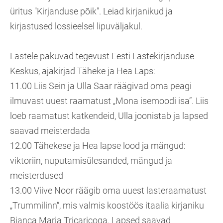
üritus "Kirjanduse põik". Leiad kirjanikud ja
kirjastused lossieelsel lipuväljakul.
Lastele pakuvad tegevust Eesti Lastekirjanduse
Keskus, ajakirjad Täheke ja Hea Laps:
11.00 Liis Sein ja Ulla Saar räägivad oma peagi
ilmuvast uuest raamatust „Mona isemoodi isa“. Liis
loeb raamatust katkendeid, Ulla joonistab ja lapsed
saavad meisterdada
12.00 Tähekese ja Hea lapse lood ja mängud:
viktoriin, nuputamisülesanded, mängud ja
meisterdused
13.00 Viive Noor räägib oma uuest lasteraamatust
„Trummilinn“, mis valmis koostöös itaalia kirjaniku
Bianca Maria Tricaricoga. Lapsed saavad