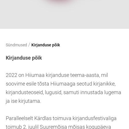
/
Sündmused
Kirjanduse põik
Kirjanduse põik
2022 on Hiiumaa kirjanduse teema-aasta, mil
soovime esile tõsta Hiiumaaga seotud kirjanikke,
kirjandus­teoseid, lugusid, samuti innustada lugema
ja ise kirjutama.
Paralleelselt Kärdlas toimuva kirjandusfestivaliga
toimub 2. juulil Suuremõisa mõisas kogupäeva