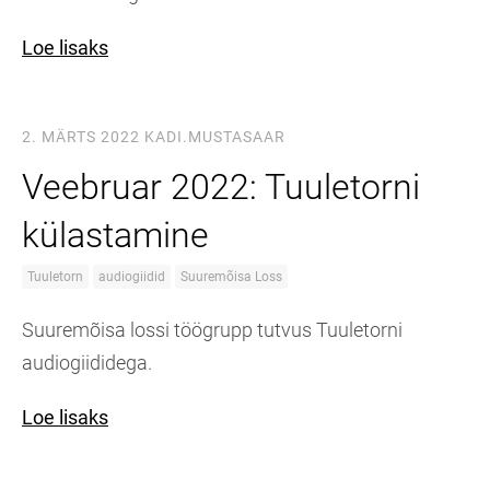
Loe lisaks
2. MÄRTS 2022
KADI.MUSTASAAR
Veebruar 2022: Tuuletorni
külastamine
Tuuletorn
audiogiidid
Suuremõisa Loss
Suuremõisa lossi töögrupp tutvus Tuuletorni
audiogiididega.
Loe lisaks