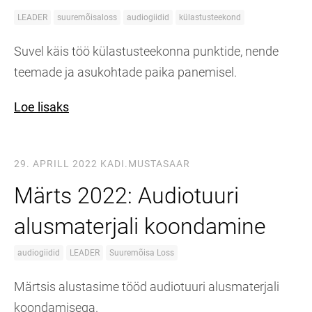
LEADER
suuremõisaloss
audiogiidid
külastusteekond
Suvel käis töö külastusteekonna punktide, nende
teemade ja asukohtade paika panemisel.
Loe lisaks
29. APRILL 2022
KADI.MUSTASAAR
Märts 2022: Audiotuuri
alusmaterjali koondamine
audiogiidid
LEADER
Suuremõisa Loss
Märtsis alustasime tööd audiotuuri alusmaterjali
koondamisega.