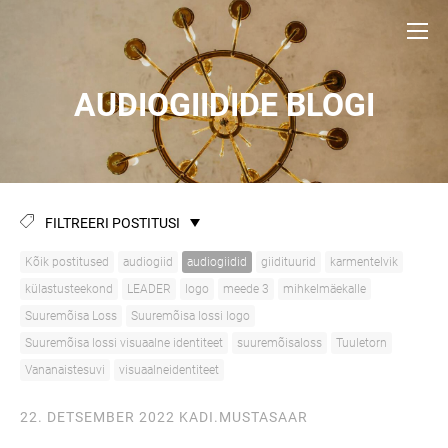
AUDIOGIIDIDE BLOGI
FILTREERI POSTITUSI
Kõik postitused
audiogiid
audiogiidid
giidituurid
karmentelvik
külastusteekond
LEADER
logo
meede 3
mihkelmäekalle
Suuremõisa Loss
Suuremõisa lossi logo
Suuremõisa lossi visuaalne identiteet
suuremõisaloss
Tuuletorn
Vananaistesuvi
visuaalneidentiteet
22. DETSEMBER 2022
KADI.MUSTASAAR