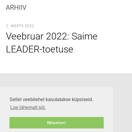
ARHIIV
2. MÄRTS 2022
Veebruar 2022: Saime
LEADER-toetuse
Suuremõisa loss
Lossi tee 3, Suuremõisa küla 92302, Hiiumaa
Sellel veebilehel kasutatakse küpsiseid.
info@suuremoisaloss.ee
Loe lähemalt siit.
LOSSI LAHTIOLEKUAJAD
RUUMIDE KASUTAMINE
Nõustun!