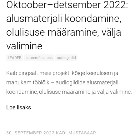
Oktoober–detsember 2022:
alusmaterjali koondamine,
olulisuse määramine, välja
valimine
LEADER
suuremõisaloss
audiogiidid
Käib pingsalt meie projekti kõige keerulisem ja
mahukam töölõik – audiogiidide alusmaterjali
koondamine, olulisuse määramine ja välja valimine.
Loe lisaks
30. SEPTEMBER 2022
KADI.MUSTASAAR