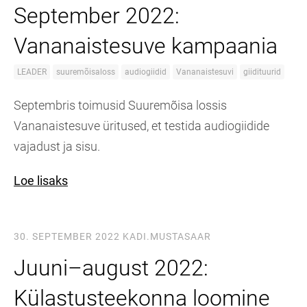
September 2022:
Vananaistesuve kampaania
LEADER
suuremõisaloss
audiogiidid
Vananaistesuvi
giidituurid
Septembris toimusid Suuremõisa lossis
Vananaistesuve üritused, et testida audiogiidide
vajadust ja sisu.
Loe lisaks
30. SEPTEMBER 2022
KADI.MUSTASAAR
Juuni–august 2022:
Külastusteekonna loomine