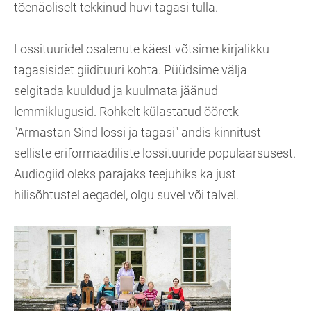
tõenäoliselt tekkinud huvi tagasi tulla.
Lossituuridel osalenute käest võtsime kirjalikku
tagasisidet giidituuri kohta. Püüdsime välja
selgitada kuuldud ja kuulmata jäänud
lemmiklugusid. Rohkelt külastatud ööretk
"Armastan Sind lossi ja tagasi" andis kinnitust
selliste eriformaadiliste lossituuride populaarsusest.
Audiogiid oleks parajaks teejuhiks ka just
hilisõhtustel aegadel, olgu suvel või talvel.