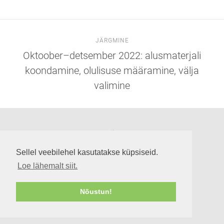
JÄRGMINE
Oktoober–detsember 2022: alusmaterjali
koondamine, olulisuse määramine, välja
valimine
Suuremõisa loss
Lossi tee 3, Suuremõisa küla 92302, Hiiumaa
Sellel veebilehel kasutatakse küpsiseid.
info@suuremoisaloss.ee
Loe lähemalt siit.
LOSSI LAHTIOLEKUAJAD
RUUMIDE KASUTAMINE
Nõustun!