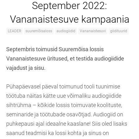
September 2022:
Vananaistesuve kampaania
LEADER
suuremõisaloss
audiogiidid
Vananaistesuvi
giidituurid
Septembris toimusid Suuremõisa lossis
Vananaistesuve üritused, et testida audiogiidide
vajadust ja sisu.
Pühapäevasel päeval toimunud tooli tuunimise
töötuba näitas kätte uue võimaliku audiogiidide
sihtrühma – kõikide lossis toimuvate koolituste,
seminaride ja töötubade osavõtjad. Audiogiid on
puhkepausi ajal ideaalne kaaslane! Siis oled lisaks
saanud teadmisi ka lossi kohta ja sinus on