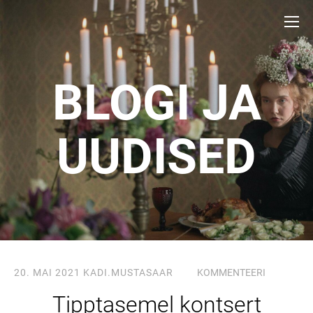
BLOGI JA
UUDISED
20. MAI 2021
KADI.MUSTASAAR
KOMMENTEERI
Tipptasemel kontsert