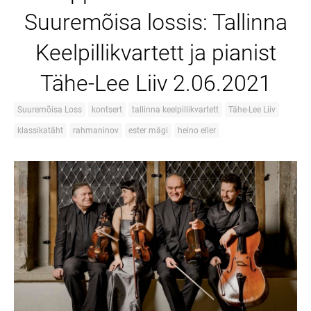
Suuremõisa lossis: Tallinna
Keelpillikvartett ja pianist
Tähe-Lee Liiv 2.06.2021
Suuremõisa Loss
kontsert
tallinna keelpillikvartett
Tähe-Lee Liiv
klassikatäht
rahmaninov
ester mägi
heino eller