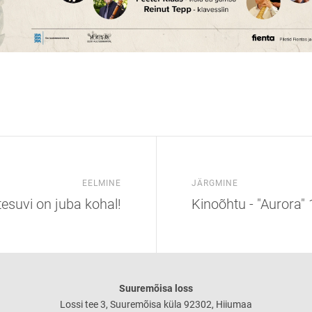
EELMINE
JÄRGMINE
esuvi on juba kohal!
Kinoõhtu - "Aurora" 
Suuremõisa loss
Lossi tee 3, Suuremõisa küla 92302, Hiiumaa