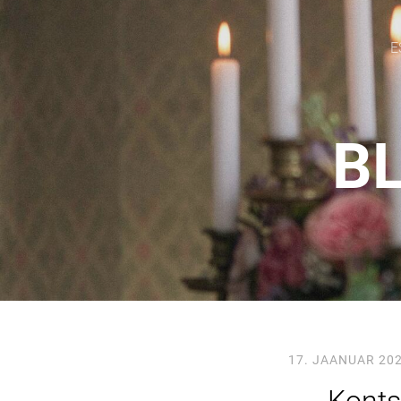
E
BL
17. JAANUAR 20