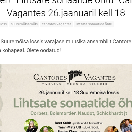
ert "Lihtsate sonaatide õhtu" Ca
Vagantes 26.jaanuaril kell 18
loss
suuremõisamõis
cantores vagantes
lihtsate sonaatide õhtu
 Suuremõisa lossis varajase muusika ansamblilt Cantor
ja kohapeal. Olete oodatud!