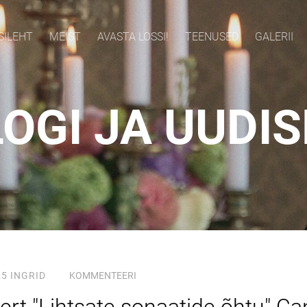
SILEHT
MEIST
AVASTA LOSSI!
TEENUSED
GALERII
OGI JA UUDI
25
INGRID
KOMMENTEERI