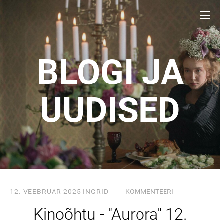
BLOGI JA
UUDISED
12. VEEBRUAR 2025
INGRID
KOMMENTEERI
Kinoõhtu - "Aurora" 12.