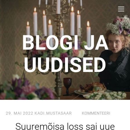
BLOGI JA
UUDISED
29. MAI 2022
KADI.MUSTASAAR
KOMMENTEERI
Suuremõisa loss sai uue