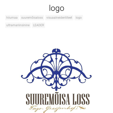
logo
hiiumaa
suuremõisaloss
visuaalneidentiteet
logo
ultramariinsinine
LEADER