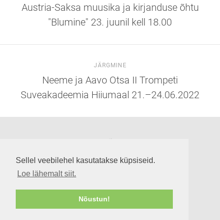
Austria-Saksa muusika ja kirjanduse õhtu
"Blumine" 23. juunil kell 18.00
JÄRGMINE
Neeme ja Aavo Otsa II Trompeti
Suveakadeemia Hiiumaal 21.–24.06.2022
Suuremõisa loss
Lossi tee 3, Suuremõisa küla 92302, Hiiumaa
Sellel veebilehel kasutatakse küpsiseid.
info@suuremoisaloss.ee
Loe lähemalt siit.
LOSSI LAHTIOLEKUAJAD
RUUMIDE KASUTAMINE
Nõustun!