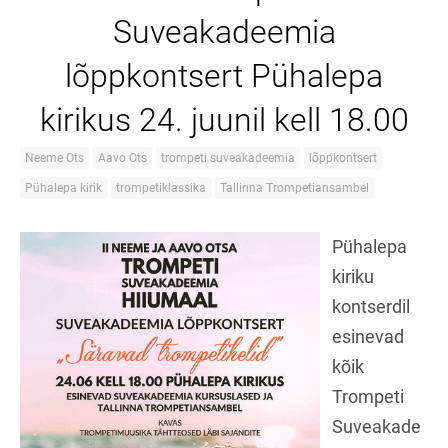
Suveakadeemia
lõppkontsert Pühalepa
kirikus 24. juunil kell 18.00
Neeme Ots
Aavo Ots
trompeti suveakadeemia
lõppkontsert
Pühalepa kirik
trompetiklassika
Tallinna Trompetiansambel
Pühalepa
kiriku
kontserdil
esinevad
kõik
Trompeti
Suveakade