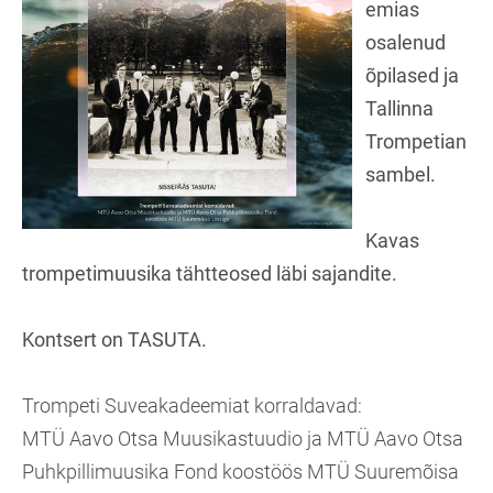
emias
osalenud
õpilased ja
Tallinna
Trompetian
sambel.
Kavas
trompetimuusika tähtteosed läbi sajandite.
Kontsert on TASUTA.
Trompeti Suveakadeemiat korraldavad:
MTÜ Aavo Otsa Muusikastuudio ja MTÜ Aavo Otsa
Puhkpillimuusika Fond koostöös MTÜ Suuremõisa