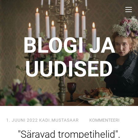
BLOGI JA
UUDISED
1. JUUNI 2022
KADI.MUSTASAAR
KOMMENTEERI
"Säravad trompetihelid".