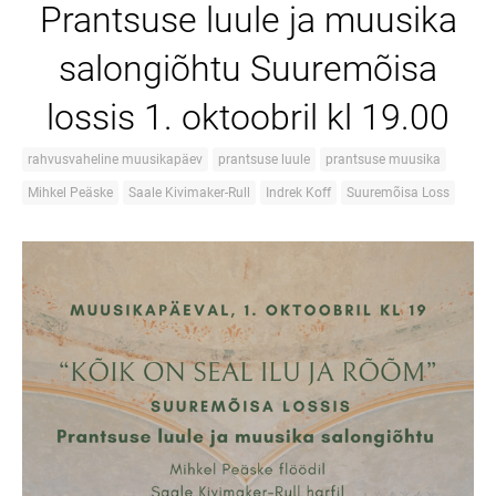
Prantsuse luule ja muusika
salongiõhtu Suuremõisa
lossis 1. oktoobril kl 19.00
rahvusvaheline muusikapäev
prantsuse luule
prantsuse muusika
Mihkel Peäske
Saale Kivimaker-Rull
Indrek Koff
Suuremõisa Loss