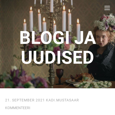
BLOGI JA
UUDISED
21. SEPTEMBER 2021
KADI.MUSTASAAR
KOMMENTEERI