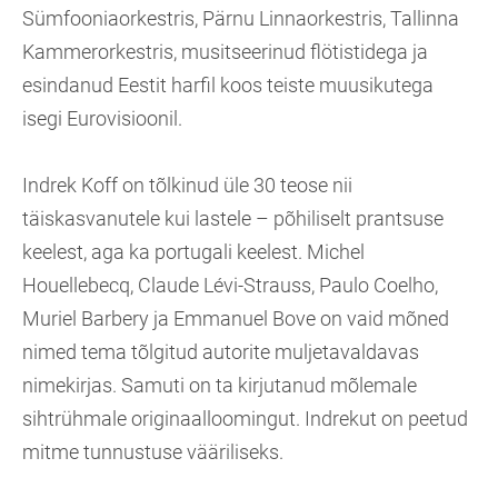
Sümfooniaorkestris, Pärnu Linnaorkestris, Tallinna
Kammerorkestris, musitseerinud flötistidega ja
esindanud Eestit harfil koos teiste muusikutega
isegi Eurovisioonil.
Indrek Koff on tõlkinud üle 30 teose nii
täiskasvanutele kui lastele – põhiliselt prantsuse
keelest, aga ka portugali keelest. Michel
Houellebecq, Claude Lévi-Strauss, Paulo Coelho,
Muriel Barbery ja Emmanuel Bove on vaid mõned
nimed tema tõlgitud autorite muljetavaldavas
nimekirjas. Samuti on ta kirjutanud mõlemale
sihtrühmale originaalloomingut. Indrekut on peetud
mitme tunnustuse vääriliseks.