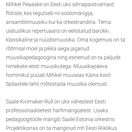
Mihkel Peaäske on Eesti üks silmapaistvamaid
flötiste, kes tegutseb nii soolomängija,
ansamblimuusiku kui ka orkestrandina. Tema
ulatuslikus repertuaaris on eelistatud barokk-,
klassikaline ja nüüdismuusika. Oma kogemusi on ta
rõõmsal moel ja pikka aega jaganud
muusikapedagoogina ning esinenud on ta paljude
nimekate eesti muusikutega. Muusikapäeva
hommikul püüab Mihkel muuseas Käina kooli
õpilastele lahti mõtestada muusika olemust.
Saale Kivimaker-Rull on üks vähestest Eesti
professionaalsetest harfimängijatest. Lisaks
pedagoogitööle mängib Saale Estonia orkestris.
Projektikorras on ta mänginud mh Eesti Riiklikus