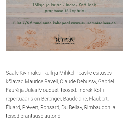
Saale Kivimaker-Rulli ja Mihkel Peäske esituses
kõlavad Maurice Raveli, Claude Debussy, Gabriel
Fauré ja Jules Mouquet' teosed. Indrek Koffi
repertuaaris on Bérenger, Baudelaire, Flaubert,
Éluard, Prévert, Ronsard, Du Bellay, Rimbaudon ja
teised prantsuse autorid.