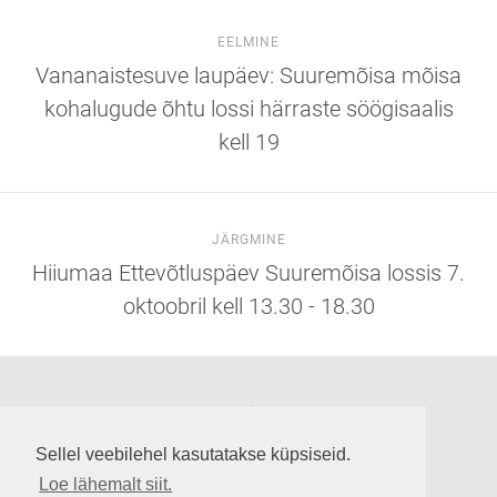
EELMINE
Vananaistesuve laupäev: Suuremõisa mõisa
kohalugude õhtu lossi härraste söögisaalis
kell 19
JÄRGMINE
Hiiumaa Ettevõtluspäev Suuremõisa lossis 7.
oktoobril kell 13.30 - 18.30
Suuremõisa loss
Lossi tee 3, Suuremõisa küla 92302, Hiiumaa
Sellel veebilehel kasutatakse küpsiseid.
info@suuremoisaloss.ee
Loe lähemalt siit.
LOSSI LAHTIOLEKUAJAD