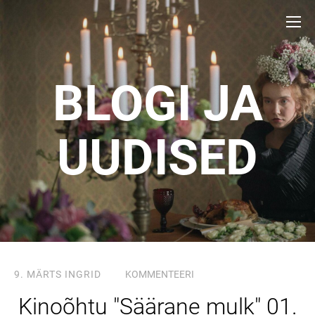
BLOGI JA
UUDISED
9. MÄRTS
INGRID
KOMMENTEERI
Kinoõhtu "Säärane mulk" 01.