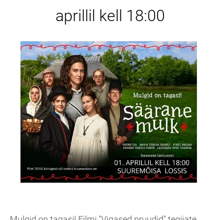
aprillil kell 18:00
Mulgid on tagasi! Filmi "Vigased pruudid" tegijate