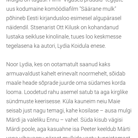
uus kodumaine komöödiafilm "Säärane mulk"
põhineb Eesti kirjandusloo esimesel algupärasel
näidendil. Stsenarist Ott Kilusk on kohandanud
lustaka seikluse kinolinale, tuues loo keskmesse
tegelasena ka autori, Lydia Koidula enese.
Noor Lydia, kes on ootamatult saanud kaks
armuavaldust kahelt erinevalt noormehelt, sõidab
maale heade sõprade juurde oma südames korda
looma. Loodetud rahu asemel satub ta aga kirglike
sündmuste keerisesse. Küla kauneim neiu Maie
seisab just nagu temagi, kahe kosilase – ausa mulgi
Märdi ja valeliku Ennu – vahel. Süda kisub vägisi
Märdi poole, aga kasuahne isa Peeter keeldub Märti