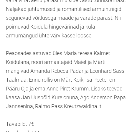
vana vihavaenu pärast mulkide vastu tunnistamast.
Naljakad juhtumused ja romantilised armuintriigid
segunevad võitlusega maade ja varade pärast. Nii
põimuvad Koidula hingevärinad ja küla
armumängud ühte värvikasse loosse.
Peaosades astuvad üles Maria teresa Kalmet
Koidulana, noori armastajaid Maiet ja Märti
mängivad Amanda Rebeca Padar ja Leonhard Sass
Taalmaa. Ennu rollis on Märt Koik, isa Peeter on
Pääru Oja ja ema Anne Piret Krumm. Lisaks teevad
kaasa Jan Uuspõld Kure onuna, Ago Anderson Papa
Jannsenina, Raimo Pass Kreutzwaldina jt.
Tavapilet 7€