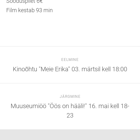
Sooduspilet 6€
Film kestab 93 min
EELMINE
Kinoõhtu "Meie Erika" 03. märtsil kell 18:00
JÄRGMINE
Muuseumiöö "Öös on hääli!" 16. mai kell 18-
23