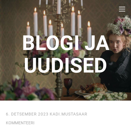
BLOGI JA
UUDISED
6. DETSEMBER 2023
KADI.MUSTASAAR
KOMMENTEERI