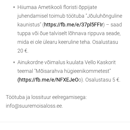
Hiiumaa Ametikooli floristi õppijate
juhendamisel toimub töötuba "Jõuluhõnguline
kaunistus" (
https://fb.me/e/37pl5FFIr
) – saad
tuppa või õue talviselt lõhnava rippuva seade,
mida ei ole ülearu keeruline teha. Osalustasu
20 €.
Ainukordne võimalus
kuulata Vello Kaskorit
teemal "Mõisarahva hügieenikommetest"
(https://fb.me/e/NFXEJeO
o). Osalustasu 5 €.
Töötuba ja lossituur eelregamisega:
info@suuremoisaloss.ee.