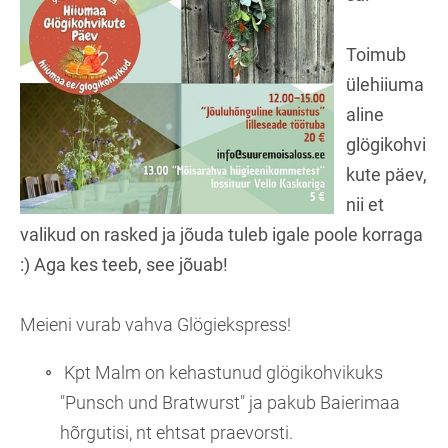
Toimub
ülehiiuma
aline
glögikohvi
kute päev,
nii et
valikud on rasked ja jõuda tuleb igale poole korraga
:) Aga kes teeb, see jõuab!
Meieni vurab vahva Glögiekspress!
Kpt Malm on kehastunud glögikohvikuks
"Punsch und Bratwurst" ja pakub Baierimaa
hõrgutisi, nt ehtsat praevorsti.