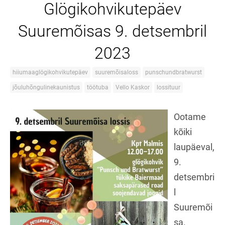
Glögikohvikutepäev
Suuremõisas 9. detsembril
2023
hiiumaaglögikohvikutepäev
suuremõisaloss
punschundbratwurst
jõuluhõngulinekaunistus
töötuba
Vello Kaskor
lossituur
Ootame
kõiki
laupäeval,
9.
detsembri
l
Suuremõi
sa.