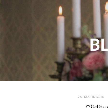
E
BL
26. MAI
INGRID