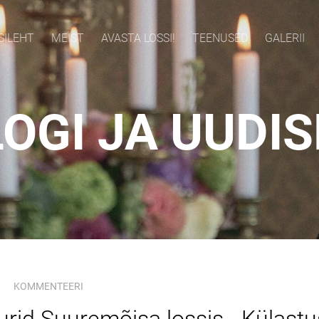
SILEHT
MEIST
AVASTA LOSSI!
TEENUSED
GALERII
OGI JA UUDI
KOMMENTEERI