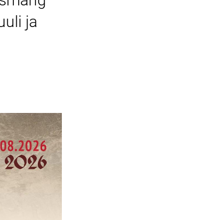
tusmäng
uli ja