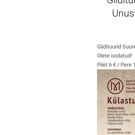
Giidit
Unust
Giidituurid Suur
Olete oodatud!
Pilet 6 € / Pere