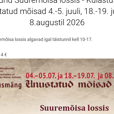
uurid Suuremõisa lossis - Külas
atud mõisad 4.-5. juuli, 18.-19. ju
8.augustil 2026
emõisa lossis algavad igal täistunnil kell 10-17.
 14 €