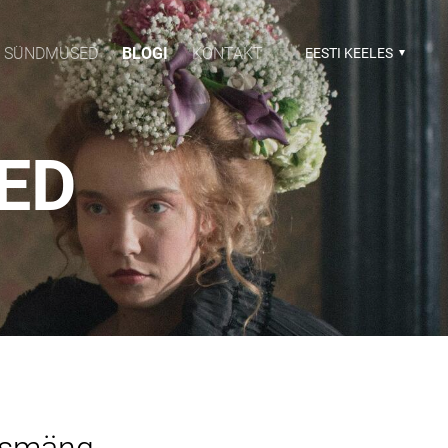
SÜNDMUSED
BLOGI
KONTAKT
EESTI KEELES
SED